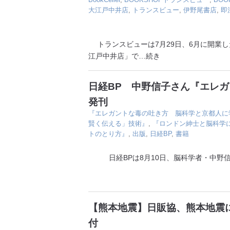
大江戸中井店
,
トランスビュー
,
伊野尾書店
,
即
トランスビューは7月29日、6月に開業した
江戸中井店」で
…続き
日経BP 中野信子さん『エレ
発刊
『エレガントな毒の吐き方 脳科学と京都人に
賢く伝える」技術』
,
『ロンドン紳士と脳科学
トのとり方』
,
出版
,
日経BP
,
書籍
日経BPは8月10日、脳科学者・中野信
【熊本地震】日販協、熊本地震に
付