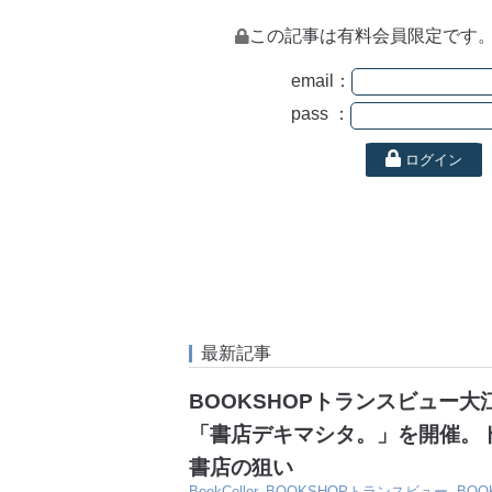
この記事は有料会員限定です
email：
pass ：
ログイン
最新記事
BOOKSHOPトランスビュー
「書店デキマシタ。」を開催。
書店の狙い
BookCeller
,
BOOKSHOPトランスビュー
,
BO