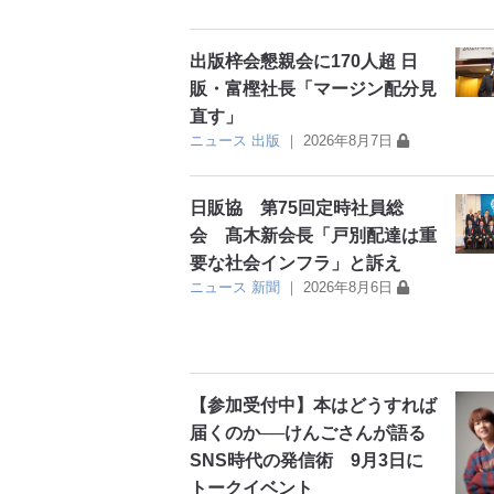
出版梓会懇親会に170人超 日
販・富樫社長「マージン配分見
直す」
ニュース
出版
｜
2026年8月7日
日販協 第75回定時社員総
会 髙木新会長「戸別配達は重
要な社会インフラ」と訴え
ニュース
新聞
｜
2026年8月6日
【参加受付中】本はどうすれば
届くのか──けんごさんが語る
SNS時代の発信術 9月3日に
トークイベント