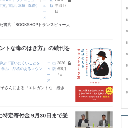
注文
,
書店
,
本屋
,
直取引
ュ
版
年8月7
8
ー
日
ス
8
書店「BOOKSHOPトランスビュー大
8
8
ガントな毒のはき方』の続刊を
8
学ぶ「言いにくいことを
｜
ニ
出
2026
8
に学ぶ 品格のあるマウン
ュ
版
年8月
ー
7日
8
ス
子さんによる『エレガントな
…続き
8
特定寄付金 9月30日まで受