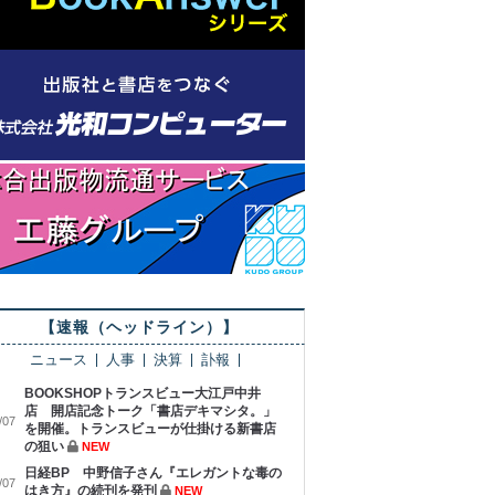
【速報（ヘッドライン）】
ニュース
人事
決算
訃報
BOOKSHOPトランスビュー大江戸中井
店 開店記念トーク「書店デキマシタ。」
/07
を開催。トランスビューが仕掛ける新書店
の狙い
NEW
日経BP 中野信子さん『エレガントな毒の
/07
はき方』の続刊を発刊
NEW