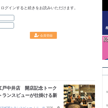
。ログインすると続きをお読みいただけます。
会員登録
大江戸中井店 開店記念トーク
8
トランスビューが仕掛ける新
8
OKSHOPトランスビュー
｜
ニ
出
2026