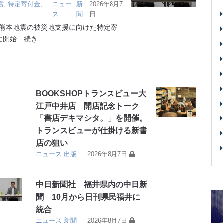
震
,
特定寄付金
,
｜
ニュー
新
2026年8月7
ス
聞
日
熊本地震の被災地支援に向けた特定寄
に開始
…続き
BOOKSHOPトランスビュー大
江戸中井店 開店記念トーク
「書店デキマシタ。」を開催。
トランスビューが仕掛ける新書
店の狙い
ニュース
出版
｜
2026年8月7日
中日新聞社 福井県内の中日新
聞 10月から日刊県民福井に
統合
ニュース
新聞
｜
2026年8月7日