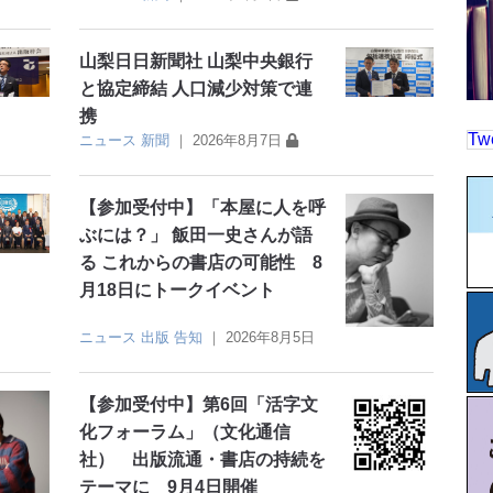
山梨日日新聞社 山梨中央銀行
と協定締結 人口減少対策で連
携
Tw
ニュース
新聞
｜
2026年8月7日
【参加受付中】「本屋に人を呼
ぶには？」 飯田一史さんが語
る これからの書店の可能性 8
月18日にトークイベント
ニュース
出版
告知
｜
2026年8月5日
【参加受付中】第6回「活字文
化フォーラム」（文化通信
社） 出版流通・書店の持続を
テーマに 9月4日開催