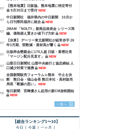
【熊本地震】日販協、熊本地震に特定寄付
/07
金 9月30日まで受付
NEW
中日新聞社 福井県内の中日新聞 10月か
/07
ら日刊県民福井に統合
NEW
JMAM 「NOLTY」新商品発表会 シリーズ再
/07
編、価格据え置きか値下げ方針
NEW
【決算】 デーリー東北新聞社が経常赤字 26
/07
年3月期、部数減・資材高が響く
NEW
出版梓会懇親会に170人超 日販・富樫社長
/07
「マージン配分見直す」
NEW
山梨日日新聞社 山梨中央銀行と協定締結 人
/07
口減少対策で連携
NEW
全国新聞販売フォーラム㏌熊本 中止を決
断 熊日会・福山会長 熊日本社・髙村販売
/06
局長「断腸の思い」
NEW
毎日新聞 宮﨑優さん起用の新CM放映開始
/06
NEW
一覧へ
【総合ランキング1〜10】
今日
今週
一ヶ月