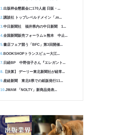
出版梓会懇親会に170人超 日販・...
講談社 トップレベルドメイン「.m...
中日新聞社 福井県内の中日新聞 1...
全国新聞販売フォーラム㏌熊本 中止...
書店フェア競う「BFC」第3回開催...
BOOKSHOPトランスビュー大江...
日経BP 中野信子さん『エレガント...
【決算】 デーリー東北新聞社が経常...
産経新聞 東北6県での紙版発行11...
JMAM 「NOLTY」新商品発表...