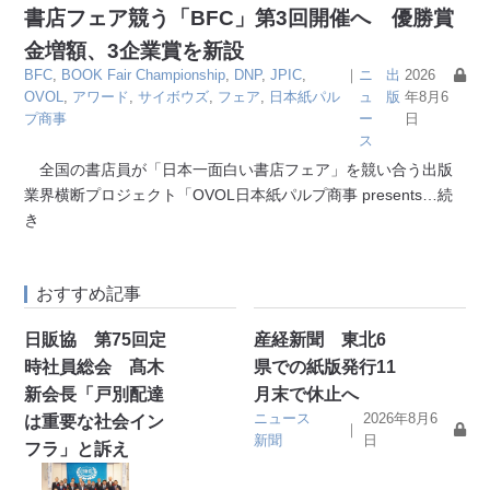
書店フェア競う「BFC」第3回開催へ 優勝賞
金増額、3企業賞を新設
BFC
,
BOOK Fair Championship
,
DNP
,
JPIC
,
｜
ニ
出
2026
OVOL
,
アワード
,
サイボウズ
,
フェア
,
日本紙パル
ュ
版
年8月6
プ商事
ー
日
ス
全国の書店員が「日本一面白い書店フェア」を競い合う出版
業界横断プロジェクト「OVOL日本紙パルプ商事 presents
…続
き
おすすめ記事
日販協 第75回定
産経新聞 東北6
時社員総会 髙木
県での紙版発行11
新会長「戸別配達
月末で休止へ
ニュース
2026年8月6
は重要な社会イン
｜
新聞
日
フラ」と訴え