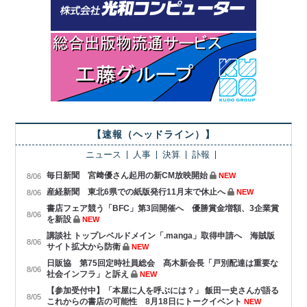
【速報（ヘッドライン）】
ニュース
人事
決算
訃報
毎日新聞 宮﨑優さん起用の新CM放映開始
NEW
8/06
産経新聞 東北6県での紙版発行11月末で休止へ
NEW
8/06
書店フェア競う「BFC」第3回開催へ 優勝賞金増額、3企業賞
8/06
を新設
NEW
講談社 トップレベルドメイン「.manga」取得申請へ 海賊版
8/06
サイト拡大から防衛
NEW
日販協 第75回定時社員総会 髙木新会長「戸別配達は重要な
8/06
社会インフラ」と訴え
NEW
【参加受付中】「本屋に人を呼ぶには？」 飯田一史さんが語る
8/05
これからの書店の可能性 8月18日にトークイベント
NEW