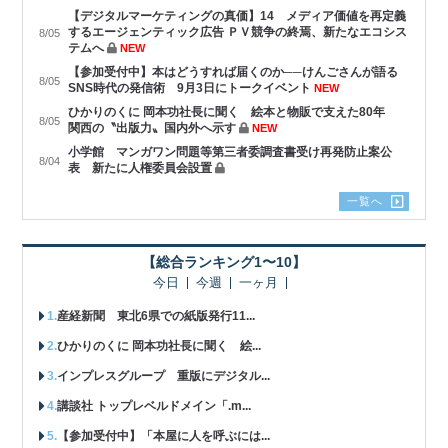
【デジタルマーケティングの真価】14 メディア価値を再定義
するエージェンティック広告 ＰＶ競争の終焉、新たなエコシス
8/05
テムへ
NEW
【参加受付中】本はどうすれば届くのか──けんごさんが語る
8/05
SNS時代の発信術 9月3日にトークイベント
NEW
ひかりのくに 岡本功社長に聞く 絵本と物販で支えた80年
8/05
関西の〝出版力〟国内外へ示す
NEW
小学館 マンガワン問題等第三者委調査書受け再発防止案公
8/04
表 新たに人権委員会設置
一覧へ
【総合ランキング1〜10】
今日
今週
一ヶ月
産経新聞 東北6県での紙版発行11...
ひかりのくに 岡本功社長に聞く 絵...
インプレスグループ 重版にデジタル...
講談社 トップレベルドメイン「.m...
【参加受付中】「本屋に人を呼ぶには...