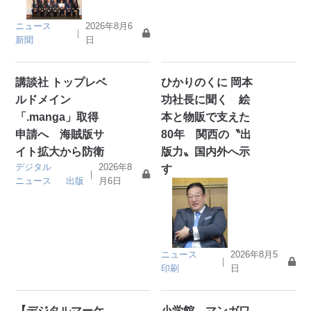
ニュース
2026年8月6
｜
新聞
日
講談社 トップレベ
ひかりのくに 岡本
ルドメイン
功社長に聞く 絵
「.manga」取得
本と物販で支えた
申請へ 海賊版サ
80年 関西の〝出
イト拡大から防衛
版力〟国内外へ示
デジタル
2026年8
す
｜
ニュース
出版
月6日
ニュース
2026年8月5
｜
印刷
日
【デジタルマーケ
小学館 マンガワ