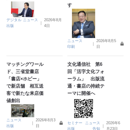
す
デジタル
ニュース
2026年8月
｜
出版
4日
ニュース
2026年8月5
｜
印刷
日
マッチングワール
文化通信社 第6
ド、三省堂書店
回「活字文化フォ
「書店×ホビー」
ーラム」 出版流
で新店舗 相互送
通・書店の持続テ
客で新たな来店価
ーマに開催へ
値創出
ニュース
2026年8月3
セミナー
ニュース
2026年6
｜
｜
出版
日
出版
告知
月23日