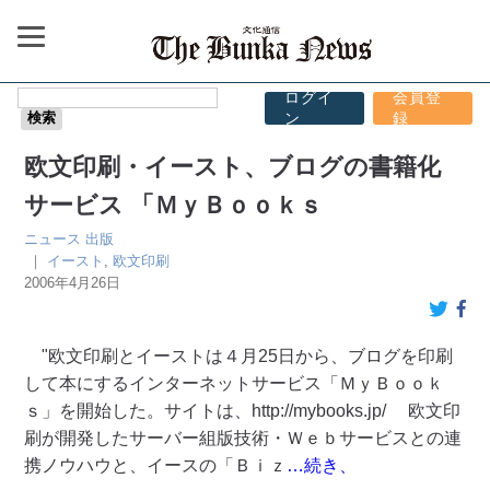
ログイ
会員登
ン
録
欧文印刷・イースト、ブログの書籍化
サービス 「ＭｙＢｏｏｋｓ
ニュース
出版
｜
イースト
,
欧文印刷
2006年4月26日
"欧文印刷とイーストは４月25日から、ブログを印刷
して本にするインターネットサービス「ＭｙＢｏｏｋ
ｓ」を開始した。サイトは、http://mybooks.jp/ 欧文印
刷が開発したサーバー組版技術・Ｗｅｂサービスとの連
携ノウハウと、イースの「Ｂｉｚ
…続き、