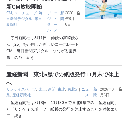
新CM放映開始
CM
,
ユーチューブ
,
毎
｜
デ
ニ
新
2026
日新聞デジタル
,
毎日
ジ
ュ
聞
年8月
新聞社
タ
ー
6日
ル
ス
毎日新聞社は8月1日、俳優の宮﨑優さ
ん（25）を起用した新しいコーポレート
CM「毎日新聞デジタル つながる世界
篇」の放
…続き
産経新聞 東北6県での紙版発行11月末で休止
へ
サンケイスポーツ
,
休止
,
新聞
,
東北
,
東北6
｜
ニュ
新
2026年8
県
,
産経新聞社
ース
聞
月6日
産経新聞社は8月6日、11月30日で東北6県での「産経新聞」
と「サンケイスポーツ」紙版の発行を休止することを対象エリ
ア
…続き