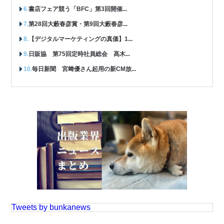
書店フェア競う「BFC」第3回開催...
第28回大藪春彦賞・第9回大藪春彦...
【デジタルマーケティングの真価】1...
日販協 第75回定時社員総会 髙木...
毎日新聞 宮﨑優さん起用の新CM放...
Tweets by bunkanews