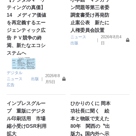
ティングの真価】
ン問題等第三者委
14 メディア価値
調査書受け再発防
を再定義するエー
止案公表 新たに
ジェンティック広
人権委員会設置
ニュース
2026年8月4
告 ＰＶ競争の終
｜
出版
日
焉、新たなエコシ
ステムへ
デジタル
2026年8
ニュース
出版
｜
月5日
広告
インプレスグルー
ひかりのくに 岡本
プ 重版にデジタ
功社長に聞く 絵
ル印刷活用 市場
本と物販で支えた
縮小受けDSR利用
80年 関西の〝出
拡大
版力〟国内外へ示