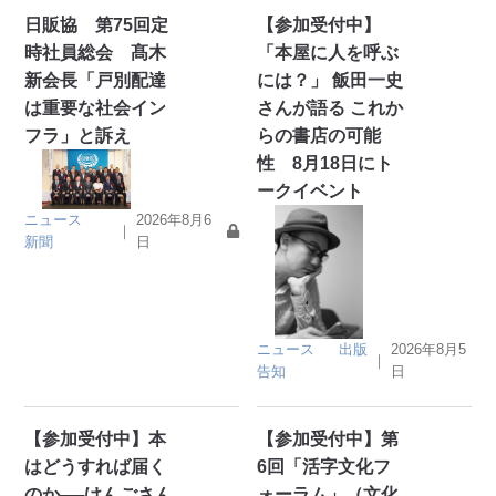
日販協 第75回定
【参加受付中】
時社員総会 髙木
「本屋に人を呼ぶ
新会長「戸別配達
には？」 飯田一史
は重要な社会イン
さんが語る これか
フラ」と訴え
らの書店の可能
性 8月18日にト
ークイベント
ニュース
2026年8月6
｜
新聞
日
ニュース
出版
2026年8月5
｜
告知
日
【参加受付中】本
【参加受付中】第
はどうすれば届く
6回「活字文化フ
のか──けんごさん
ォーラム」（文化