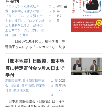
を発刊
『エレガントな毒の吐き
｜
ニ
出
2026
方 脳科学と京都人に学ぶ
ュ
版
年8
「言いにくいことを賢く伝
ー
月7
える」技術』
,
『ロンドン紳
ス
日
士と脳科学に学ぶ 品格の
あるマウントのとり方』
,
出
版
,
日経BP
,
書籍
日経BPは8月10日、脳科学者・中
野信子さんによる『エレガントな
…続き
【熊本地震】日販協、熊本地
震に特定寄付金 9月30日まで
受付
新聞販売店
,
日本新聞販売協
｜
ニ
新
2026
会
,
日販協
,
熊本地震
,
特定寄
ュ
聞
年8月
付金
,
被災地支援
ー
7日
ス
日本新聞販売協会（日販協）は、令和
8年熊本地震の被災地支援に向けた特定