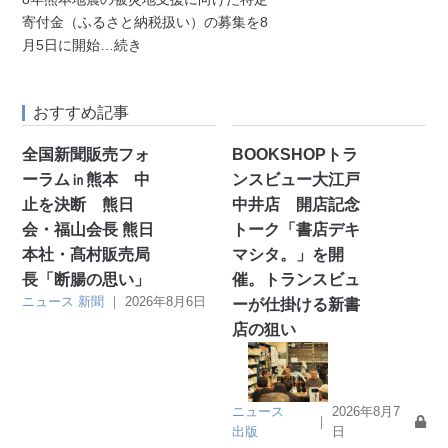
寄付金（ふるさと納税扱い）の募集を8
月5日に開始
…続き
おすすめ記事
全国新聞販売フォ
BOOKSHOPトラ
ーラム㏌熊本 中
ンスビュー大江戸
止を決断 熊日
中井店 開店記念
会・福山会長 熊日
トーク「書店デキ
本社・髙村販売局
マシタ。」を開
長「断腸の思い」
催。トランスビュ
ニュース
新聞
｜
2026年8月6日
ーが仕掛ける新書
店の狙い
ニュース
2026年8月7
｜
出版
日