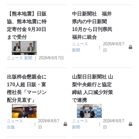
【熊本地震】日販
中日新聞社 福井
協、熊本地震に特
県内の中日新聞
定寄付金 9月30日
10月から日刊県民
まで受付
福井に統合
ニュース
2026年8月7
｜
新聞
日
ニュース
新聞
｜
2026年8月7日
出版梓会懇親会に
山梨日日新聞社 山
170人超 日販・富
梨中央銀行と協定
樫社長「マージン
締結 人口減少対策
配分見直す」
で連携
ニュース
2026年8月7
ニュース
2026年8月7
｜
｜
出版
日
新聞
日