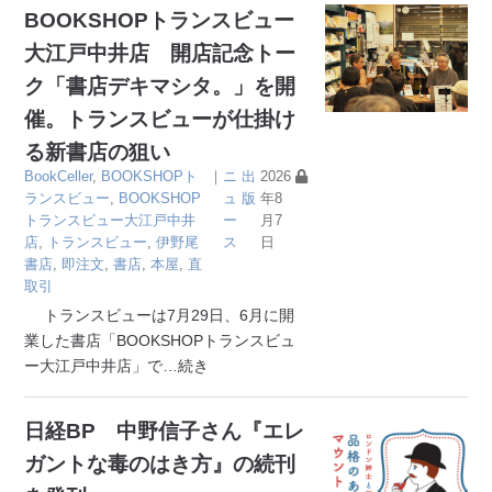
BOOKSHOPトランスビュー
大江戸中井店 開店記念トー
ク「書店デキマシタ。」を開
催。トランスビューが仕掛け
る新書店の狙い
BookCeller
,
BOOKSHOPト
｜
ニ
出
2026
ランスビュー
,
BOOKSHOP
ュ
版
年8
トランスビュー大江戸中井
ー
月7
店
,
トランスビュー
,
伊野尾
ス
日
書店
,
即注文
,
書店
,
本屋
,
直
取引
トランスビューは7月29日、6月に開
業した書店「BOOKSHOPトランスビュ
ー大江戸中井店」で
…続き
日経BP 中野信子さん『エレ
ガントな毒のはき方』の続刊