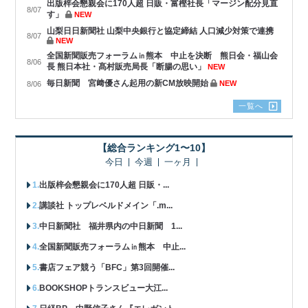
出版梓会懇親会に170人超 日販・富樫社長「マージン配分見直
8/07
す」
NEW
山梨日日新聞社 山梨中央銀行と協定締結 人口減少対策で連携
8/07
NEW
全国新聞販売フォーラム㏌熊本 中止を決断 熊日会・福山会
8/06
長 熊日本社・髙村販売局長「断腸の思い」
NEW
毎日新聞 宮﨑優さん起用の新CM放映開始
NEW
8/06
一覧へ
【総合ランキング1〜10】
今日
今週
一ヶ月
出版梓会懇親会に170人超 日販・...
講談社 トップレベルドメイン「.m...
中日新聞社 福井県内の中日新聞 1...
全国新聞販売フォーラム㏌熊本 中止...
書店フェア競う「BFC」第3回開催...
BOOKSHOPトランスビュー大江...