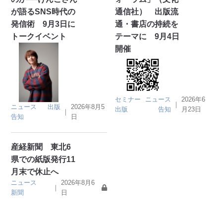
が語るSNS時代の
通信社） 出版流
発信術 9月3日に
通・書店の持続を
トークイベント
テーマに 9月4日
開催
セミナー
ニュース
2026年6
｜
ニュース
出版
2026年8月5
出版
告知
月23日
｜
告知
日
産経新聞 東北6
県での紙版発行11
月末で休止へ
ニュース
2026年8月6
｜
新聞
日