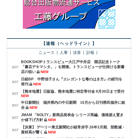
【速報（ヘッドライン）】
ニュース
人事
決算
訃報
BOOKSHOPトランスビュー大江戸中井店 開店記念トーク
「書店デキマシタ。」を開催。トランスビューが仕掛ける新書
8/07
店の狙い
NEW
日経BP 中野信子さん『エレガントな毒のはき方』の続刊を
8/07
発刊
NEW
【熊本地震】日販協、熊本地震に特定寄付金 9月30日まで受付
8/07
NEW
中日新聞社 福井県内の中日新聞 10月から日刊県民福井に統
8/07
合
NEW
JMAM 「NOLTY」新商品発表会 シリーズ再編、価格据え置き
8/07
か値下げ方針
NEW
【決算】 デーリー東北新聞社が経常赤字 26年3月期、部数減・
8/07
資材高が響く
NEW