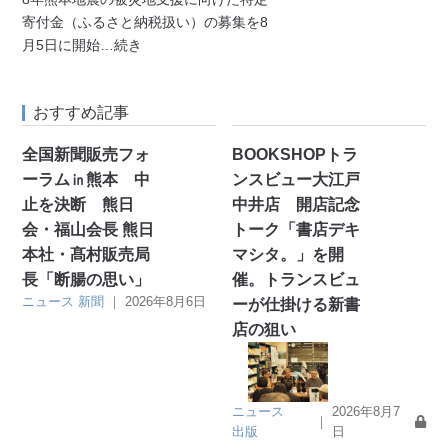
寄付金（ふるさと納税扱い）の募集を8
月5日に開始
…続き
おすすめ記事
全国新聞販売フォ
BOOKSHOPトラ
ーラム㏌熊本 中
ンスビュー大江戸
止を決断 熊日
中井店 開店記念
会・福山会長 熊日
トーク「書店デキ
本社・髙村販売局
マシタ。」を開
長「断腸の思い」
催。トランスビュ
ニュース
新聞
｜
2026年8月6日
ーが仕掛ける新書
店の狙い
ニュース
2026年8月7
｜
出版
日