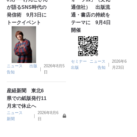
が語るSNS時代の
通信社） 出版流
発信術 9月3日に
通・書店の持続を
トークイベント
テーマに 9月4日
開催
セミナー
ニュース
2026年6
｜
ニュース
出版
2026年8月5
出版
告知
月23日
｜
告知
日
産経新聞 東北6
県での紙版発行11
月末で休止へ
ニュース
2026年8月6
｜
新聞
日