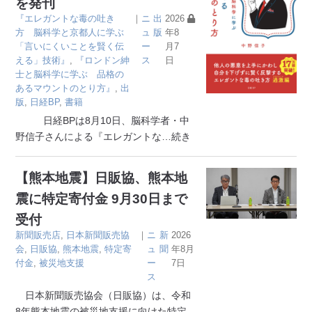
を発刊
『エレガントな毒の吐き
｜
ニ
出
2026
方 脳科学と京都人に学ぶ
ュ
版
年8
「言いにくいことを賢く伝
ー
月7
える」技術』
,
『ロンドン紳
ス
日
士と脳科学に学ぶ 品格の
あるマウントのとり方』
,
出
版
,
日経BP
,
書籍
日経BPは8月10日、脳科学者・中
野信子さんによる『エレガントな
…続き
【熊本地震】日販協、熊本地
震に特定寄付金 9月30日まで
受付
新聞販売店
,
日本新聞販売協
｜
ニ
新
2026
会
,
日販協
,
熊本地震
,
特定寄
ュ
聞
年8月
付金
,
被災地支援
ー
7日
ス
日本新聞販売協会（日販協）は、令和
8年熊本地震の被災地支援に向けた特定