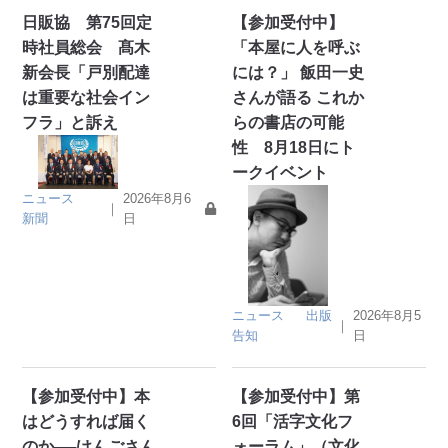
日販協 第75回定
【参加受付中】
時社員総会 髙木
「本屋に人を呼ぶ
新会長「戸別配達
には？」 飯田一史
は重要な社会イン
さんが語る これか
フラ」と訴え
らの書店の可能
性 8月18日にト
ークイベント
ニュース
2026年8月6
｜
新聞
日
ニュース
出版
2026年8月5
｜
告知
日
【参加受付中】本
【参加受付中】第
はどうすれば届く
6回「活字文化フ
のか──けんごさん
ォーラム」（文化