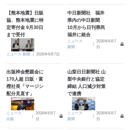
【熊本地震】日販
中日新聞社 福井
協、熊本地震に特
県内の中日新聞
定寄付金 9月30日
10月から日刊県民
まで受付
福井に統合
ニュース
2026年8月7
｜
新聞
日
ニュース
新聞
｜
2026年8月7日
出版梓会懇親会に
山梨日日新聞社 山
170人超 日販・富
梨中央銀行と協定
樫社長「マージン
締結 人口減少対策
配分見直す」
で連携
ニュース
2026年8月7
ニュース
2026年8月7
｜
｜
出版
日
新聞
日