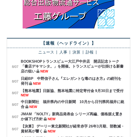
【速報（ヘッドライン）】
ニュース
人事
決算
訃報
BOOKSHOPトランスビュー大江戸中井店 開店記念トーク
「書店デキマシタ。」を開催。トランスビューが仕掛ける新書
8/07
店の狙い
NEW
日経BP 中野信子さん『エレガントな毒のはき方』の続刊を
8/07
発刊
NEW
【熊本地震】日販協、熊本地震に特定寄付金 9月30日まで受付
8/07
NEW
中日新聞社 福井県内の中日新聞 10月から日刊県民福井に統
8/07
合
NEW
JMAM 「NOLTY」新商品発表会 シリーズ再編、価格据え置き
8/07
か値下げ方針
NEW
【決算】 デーリー東北新聞社が経常赤字 26年3月期、部数減・
8/07
資材高が響く
NEW