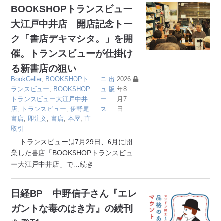
BOOKSHOPトランスビュー
大江戸中井店 開店記念トー
ク「書店デキマシタ。」を開
催。トランスビューが仕掛け
る新書店の狙い
BookCeller
,
BOOKSHOPト
｜
ニ
出
2026
ランスビュー
,
BOOKSHOP
ュ
版
年8
トランスビュー大江戸中井
ー
月7
店
,
トランスビュー
,
伊野尾
ス
日
書店
,
即注文
,
書店
,
本屋
,
直
取引
トランスビューは7月29日、6月に開
業した書店「BOOKSHOPトランスビュ
ー大江戸中井店」で
…続き
日経BP 中野信子さん『エレ
ガントな毒のはき方』の続刊