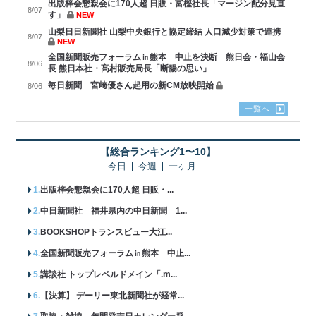
出版梓会懇親会に170人超 日販・富樫社長「マージン配分見直
8/07
す」
NEW
山梨日日新聞社 山梨中央銀行と協定締結 人口減少対策で連携
8/07
NEW
全国新聞販売フォーラム㏌熊本 中止を決断 熊日会・福山会
8/06
長 熊日本社・髙村販売局長「断腸の思い」
毎日新聞 宮﨑優さん起用の新CM放映開始
8/06
一覧へ
【総合ランキング1〜10】
今日
今週
一ヶ月
出版梓会懇親会に170人超 日販・...
中日新聞社 福井県内の中日新聞 1...
BOOKSHOPトランスビュー大江...
全国新聞販売フォーラム㏌熊本 中止...
講談社 トップレベルドメイン「.m...
【決算】 デーリー東北新聞社が経常...