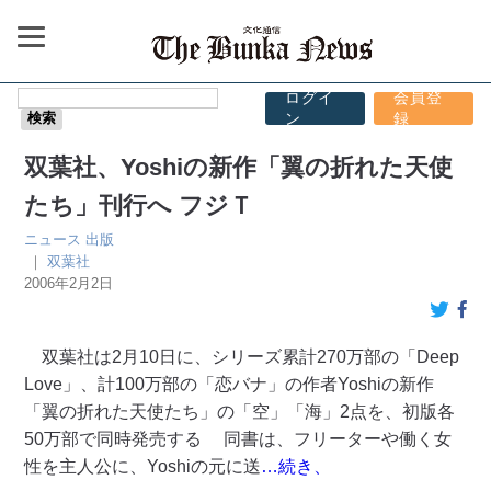
ログイ
会員登
ン
録
双葉社、Yoshiの新作「翼の折れた天使
たち」刊行へ フジＴ
ニュース
出版
｜
双葉社
2006年2月2日
双葉社は2月10日に、シリーズ累計270万部の「Deep
Love」、計100万部の「恋バナ」の作者Yoshiの新作
「翼の折れた天使たち」の「空」「海」2点を、初版各
50万部で同時発売する 同書は、フリーターや働く女
性を主人公に、Yoshiの元に送
…続き、