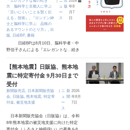
『エレガントな毒の吐き
｜
ニ
出
2026
方 脳科学と京都人に学ぶ
ュ
版
年8
「言いにくいことを賢く伝
ー
月7
える」技術』
,
『ロンドン紳
ス
日
士と脳科学に学ぶ 品格の
あるマウントのとり方』
,
出
版
,
日経BP
,
書籍
日経BPは8月10日、脳科学者・中
野信子さんによる『エレガントな
…続き
【熊本地震】日販協、熊本地
震に特定寄付金 9月30日まで
受付
新聞販売店
,
日本新聞販売協
｜
ニ
新
2026
会
,
日販協
,
熊本地震
,
特定寄
ュ
聞
年8月
付金
,
被災地支援
ー
7日
ス
日本新聞販売協会（日販協）は、令和
8年熊本地震の被災地支援に向けた特定
寄付金（ふるさと納税扱い）の募集を8