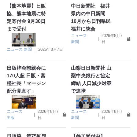
【熊本地震】日販
中日新聞社 福井
協、熊本地震に特
県内の中日新聞
定寄付金 9月30日
10月から日刊県民
まで受付
福井に統合
ニュース
2026年8月7
｜
新聞
日
ニュース
新聞
｜
2026年8月7日
出版梓会懇親会に
山梨日日新聞社 山
170人超 日販・富
梨中央銀行と協定
樫社長「マージン
締結 人口減少対策
配分見直す」
で連携
ニュース
2026年8月7
ニュース
2026年8月7
｜
｜
出版
日
新聞
日
日販協 第75回定
【参加受付中】