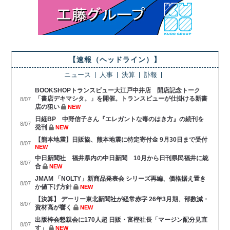
【速報（ヘッドライン）】
ニュース
人事
決算
訃報
BOOKSHOPトランスビュー大江戸中井店 開店記念トーク
「書店デキマシタ。」を開催。トランスビューが仕掛ける新書
8/07
店の狙い
NEW
日経BP 中野信子さん『エレガントな毒のはき方』の続刊を
8/07
発刊
NEW
【熊本地震】日販協、熊本地震に特定寄付金 9月30日まで受付
8/07
NEW
中日新聞社 福井県内の中日新聞 10月から日刊県民福井に統
8/07
合
NEW
JMAM 「NOLTY」新商品発表会 シリーズ再編、価格据え置き
8/07
か値下げ方針
NEW
【決算】 デーリー東北新聞社が経常赤字 26年3月期、部数減・
8/07
資材高が響く
NEW
出版梓会懇親会に170人超 日販・富樫社長「マージン配分見直
8/07
す」
NEW