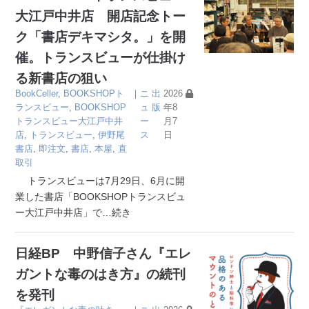
大江戸中井店 開店記念トー
ク「書店デキマシタ。」を開
催。トランスビューが仕掛け
る新書店の狙い
BookCeller
,
BOOKSHOPト
｜
ニ
出
2026
ランスビュー
,
BOOKSHOP
ュ
版
年8
トランスビュー大江戸中井
ー
月7
店
,
トランスビュー
,
伊野尾
ス
日
書店
,
即注文
,
書店
,
本屋
,
直
取引
トランスビューは7月29日、6月に開
業した書店「BOOKSHOPトランスビュ
ー大江戸中井店」で
…続き
日経BP 中野信子さん『エレ
ガントな毒のはき方』の続刊
を発刊