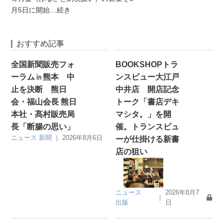
月5日に開始
…続き
おすすめ記事
全国新聞販売フォ
BOOKSHOPトラ
ーラム㏌熊本 中
ンスビュー大江戸
止を決断 熊日
中井店 開店記念
会・福山会長 熊日
トーク「書店デキ
本社・髙村販売局
マシタ。」を開
長「断腸の思い」
催。トランスビュ
ニュース
新聞
｜
2026年8月6日
ーが仕掛ける新書
店の狙い
ニュース
2026年8月7
｜
出版
日