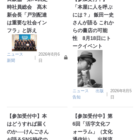
時社員総会 髙木
「本屋に人を呼ぶ
新会長「戸別配達
には？」 飯田一史
は重要な社会イン
さんが語る これか
フラ」と訴え
らの書店の可能
性 8月18日にト
ークイベント
ニュース
2026年8月6
｜
新聞
日
ニュース
出版
2026年8月5
｜
告知
日
【参加受付中】本
【参加受付中】第
はどうすれば届く
6回「活字文化フ
のか──けんごさん
ォーラム」（文化
が語るSNS時代の
通信社） 出版流