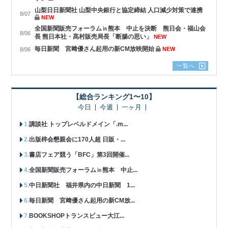
山梨日日新聞社 山梨中央銀行と協定締結 人口減少対策で連携
8/07
NEW
全国新聞販売フォーラム㏌熊本 中止を決断 熊日会・福山会
8/06
長 熊日本社・髙村販売局長「断腸の思い」
NEW
毎日新聞 宮﨑優さん起用の新CM放映開始
NEW
8/06
一覧へ
【総合ランキング1〜10】
今日
今週
一ヶ月
講談社 トップレベルドメイン「.m...
出版梓会懇親会に170人超 日販・...
書店フェア競う「BFC」第3回開催...
全国新聞販売フォーラム㏌熊本 中止...
中日新聞社 福井県内の中日新聞 1...
毎日新聞 宮﨑優さん起用の新CM放...
BOOKSHOPトランスビュー大江...