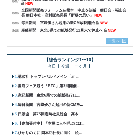
8/07
NEW
全国新聞販売フォーラム㏌熊本 中止を決断 熊日会・福山会
8/06
長 熊日本社・髙村販売局長「断腸の思い」
NEW
毎日新聞 宮﨑優さん起用の新CM放映開始
NEW
8/06
産経新聞 東北6県での紙版発行11月末で休止へ
NEW
8/06
一覧へ
【総合ランキング1〜10】
今日
今週
一ヶ月
講談社 トップレベルドメイン「.m...
書店フェア競う「BFC」第3回開催...
産経新聞 東北6県での紙版発行11...
毎日新聞 宮﨑優さん起用の新CM放...
日販協 第75回定時社員総会 髙木...
【参加受付中】「本屋に人を呼ぶには...
ひかりのくに 岡本功社長に聞く 絵...