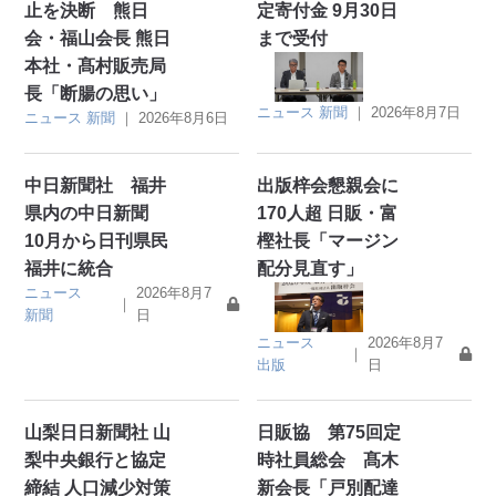
止を決断 熊日
定寄付金 9月30日
会・福山会長 熊日
まで受付
本社・髙村販売局
長「断腸の思い」
ニュース
新聞
｜
2026年8月7日
ニュース
新聞
｜
2026年8月6日
中日新聞社 福井
出版梓会懇親会に
県内の中日新聞
170人超 日販・富
10月から日刊県民
樫社長「マージン
福井に統合
配分見直す」
ニュース
2026年8月7
｜
新聞
日
ニュース
2026年8月7
｜
出版
日
山梨日日新聞社 山
日販協 第75回定
梨中央銀行と協定
時社員総会 髙木
締結 人口減少対策
新会長「戸別配達