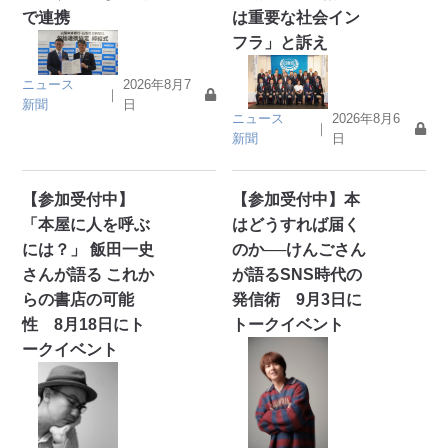
で連携
は重要な社会イン
フラ」と訴え
ニュース
2026年8月7
｜
新聞
日
ニュース
2026年8月6
｜
新聞
日
【参加受付中】
【参加受付中】本
「本屋に人を呼ぶ
はどうすれば届く
には？」 飯田一史
のか──けんごさん
さんが語る これか
が語るSNS時代の
らの書店の可能
発信術 9月3日に
性 8月18日にト
トークイベント
ークイベント