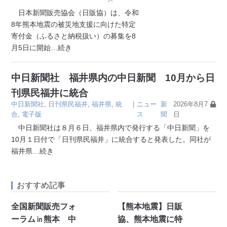
日本新聞販売協会（日販協）は、令和
8年熊本地震の被災地支援に向けた特定
寄付金（ふるさと納税扱い）の募集を8
月5日に開始
…続き
中日新聞社 福井県内の中日新聞 10月から日
刊県民福井に統合
中日新聞社
,
日刊県民福井
,
福井県
,
統
｜
ニュー
新
2026年8月7
合
,
電子版
ス
聞
日
中日新聞社は８月６日、福井県内で発行する「中日新聞」を
10月１日付で「日刊県民福井」に統合すると発表した。同社が
福井県
…続き
おすすめ記事
全国新聞販売フォ
【熊本地震】日販
ーラム㏌熊本 中
協、熊本地震に特