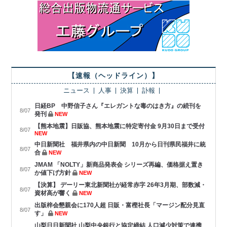
【速報（ヘッドライン）】
ニュース
人事
決算
訃報
日経BP 中野信子さん『エレガントな毒のはき方』の続刊を
8/07
発刊
NEW
【熊本地震】日販協、熊本地震に特定寄付金 9月30日まで受付
8/07
NEW
中日新聞社 福井県内の中日新聞 10月から日刊県民福井に統
8/07
合
NEW
JMAM 「NOLTY」新商品発表会 シリーズ再編、価格据え置き
8/07
か値下げ方針
NEW
【決算】 デーリー東北新聞社が経常赤字 26年3月期、部数減・
8/07
資材高が響く
NEW
出版梓会懇親会に170人超 日販・富樫社長「マージン配分見直
8/07
す」
NEW
山梨日日新聞社 山梨中央銀行と協定締結 人口減少対策で連携