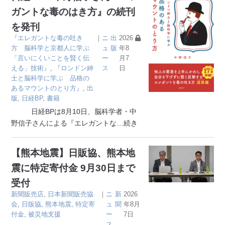
ガントな毒のはき方』の続刊
を発刊
『エレガントな毒の吐き
｜
ニ
出
2026
方 脳科学と京都人に学ぶ
ュ
版
年8
「言いにくいことを賢く伝
ー
月7
える」技術』
,
『ロンドン紳
ス
日
士と脳科学に学ぶ 品格の
あるマウントのとり方』
,
出
版
,
日経BP
,
書籍
日経BPは8月10日、脳科学者・中
野信子さんによる『エレガントな
…続き
【熊本地震】日販協、熊本地
震に特定寄付金 9月30日まで
受付
新聞販売店
,
日本新聞販売協
｜
ニ
新
2026
会
,
日販協
,
熊本地震
,
特定寄
ュ
聞
年8月
付金
,
被災地支援
ー
7日
ス