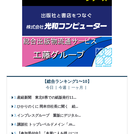
【総合ランキング1〜10】
今日
今週
一ヶ月
産経新聞 東北6県での紙版発行11...
ひかりのくに 岡本功社長に聞く 絵...
インプレスグループ 重版にデジタル...
講談社 トップレベルドメイン「.m...
【参加受付中】「本屋に人を呼ぶには...