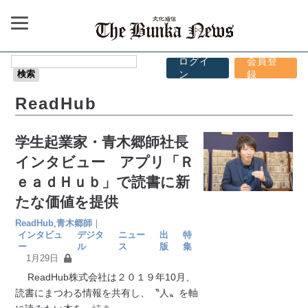
ログイ
会員登
ン
録
ReadHub
学生起業家・青木郷師社長
インタビュー アプリ「Ｒ
ｅａｄＨｕｂ」で読書に新
たな価値を提供
ReadHub
,
青木郷師
｜
インタビュ
デジタ
ニュー
出
特
ー
ル
ス
版
集
1月29日
ReadHub株式会社は２０１９年10月、
読書にまつわる情報を共有し、〝人〟を軸