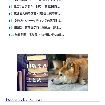
書店フェア競う「BFC」第3回開催...
第28回大藪春彦賞・第9回大藪春彦...
【デジタルマーケティングの真価】1...
日販協 第75回定時社員総会 髙木...
毎日新聞 宮﨑優さん起用の新CM放...
Tweets by bunkanews