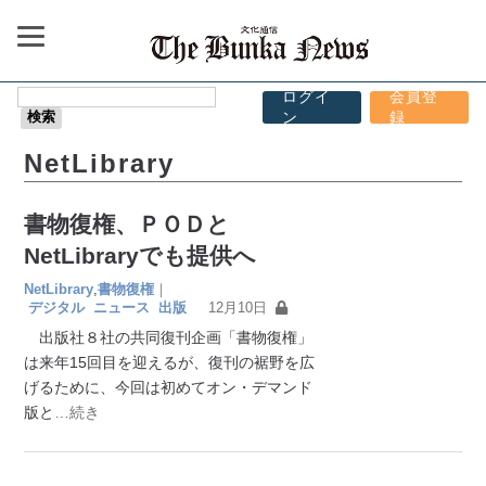
ログイ
会員登
ン
録
NetLibrary
書物復権、ＰＯＤと
NetLibraryでも提供へ
NetLibrary
,
書物復権
｜
デジタル
ニュース
出版
12月10日
出版社８社の共同復刊企画「書物復権」
は来年15回目を迎えるが、復刊の裾野を広
げるために、今回は初めてオン・デマンド
版と
…続き