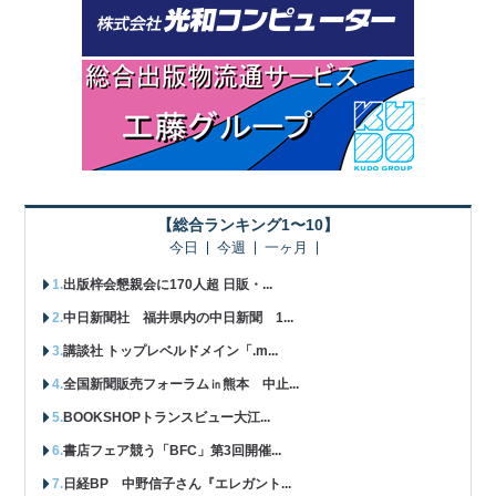
【総合ランキング1〜10】
今日
今週
一ヶ月
出版梓会懇親会に170人超 日販・...
中日新聞社 福井県内の中日新聞 1...
講談社 トップレベルドメイン「.m...
全国新聞販売フォーラム㏌熊本 中止...
BOOKSHOPトランスビュー大江...
書店フェア競う「BFC」第3回開催...
日経BP 中野信子さん『エレガント...