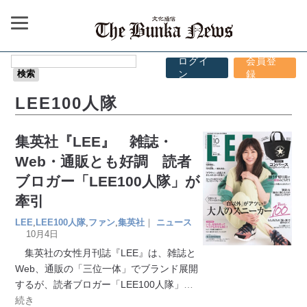
ログイ
会員登
ン
録
LEE100人隊
集英社『LEE』 雑誌・
Web・通販とも好調 読者
ブロガー「LEE100人隊」が
牽引
LEE
,
LEE100人隊
,
ファン
,
集英社
｜
ニュース
10月4日
集英社の女性月刊誌『LEE』は、雑誌と
Web、通販の「三位一体」でブランド展開
するが、読者ブロガー「LEE100人隊」
…
続き