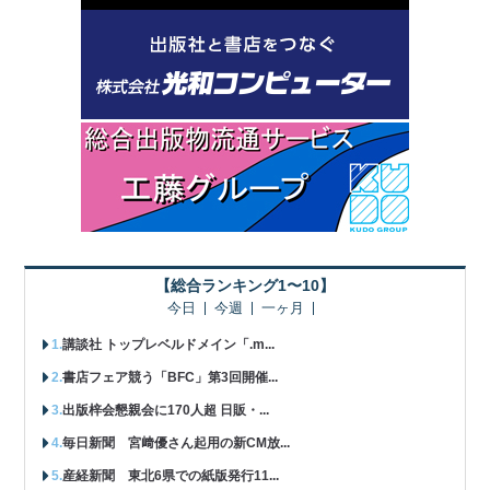
【総合ランキング1〜10】
今日
今週
一ヶ月
講談社 トップレベルドメイン「.m...
書店フェア競う「BFC」第3回開催...
出版梓会懇親会に170人超 日販・...
毎日新聞 宮﨑優さん起用の新CM放...
産経新聞 東北6県での紙版発行11...