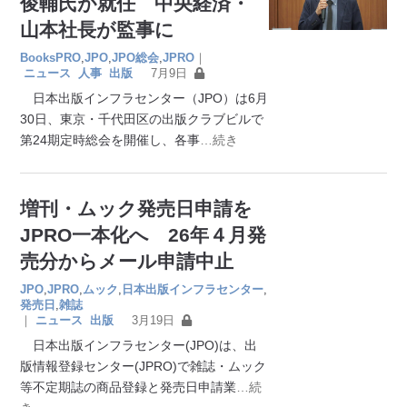
俊輔氏が就任 中央経済・
山本社長が監事に
BooksPRO
,
JPO
,
JPO総会
,
JPRO
｜
ニュース
人事
出版
7月9日
日本出版インフラセンター（JPO）は6月
30日、東京・千代田区の出版クラブビルで
第24期定時総会を開催し、各事
…続き
増刊・ムック発売日申請を
JPRO一本化へ 26年４月発
売分からメール申請中止
JPO
,
JPRO
,
ムック
,
日本出版インフラセンター
,
発売日
,
雑誌
｜
ニュース
出版
3月19日
日本出版インフラセンター(JPO)は、出
版情報登録センター(JPRO)で雑誌・ムック
等不定期誌の商品登録と発売日申請業
…続