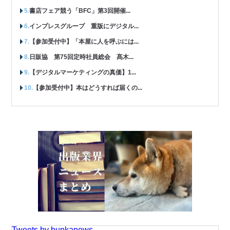
書店フェア競う「BFC」第3回開催...
インプレスグループ 重版にデジタル...
【参加受付中】「本屋に人を呼ぶには...
日販協 第75回定時社員総会 髙木...
【デジタルマーケティングの真価】1...
【参加受付中】本はどうすれば届くの...
Tweets by bunkanews