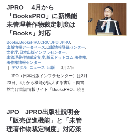
JPRO 4月から
「BooksPRO」に新機能
未管理著作物裁定制度は
「Books」対応
Books
,
BooksPRO
,
CRIC
,
JPO
,
JPRO
,
出版情報データベース
,
出版情報登録センター
,
文化庁
,
日本出版インフラセンター
,
未管理著作物裁定制度
,
版元ドットコム
,
著作権
,
著作権情報センター
｜
デジタル
ニュース
出版
3月27日
JPO（日本出版インフラセンター）は3月
23日、4月から機能が拡大する書店・図書
館向け書誌情報サイト「BooksPRO
…続き
JPO JPRO出版社説明会
「販売促進機能」と「未管
理著作物裁定制度」対応策