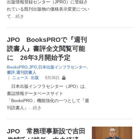
出版情報登録センター（JPRO）に登録さ
れている既刊出版物の価格表示変更につい
て
…続き
JPO BooksPROで『週刊
読書人』書評全文閲覧可能
に 26年3月開始予定
BooksPRO
,
JPO
,
日本出版インフラセンター
,
書評
,
週刊読書人
｜
ニュース
出版
9月26日
日本出版インフラセンター（JPO）は、
書誌情報データベースサイト
「BooksPRO」機能強化の一つとして『週
刊読書人』
…続き
JPO 常務理事新設で吉田