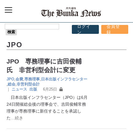
ログイ
会員登
ン
録
JPO
JPO 専務理事に吉田俊輔
氏 非営利型会計に変更
JPO
,
会費
,
専務理事
,
日本出版インフラセンター
,
総会
,
非営利型会計
｜
ニュース
出版
6月25日
日本出版インフラセンター（JPO）は6月
24日開催総会後の理事会で、吉田俊輔常務
理事が専務理事に新任することを承認し
た
…続き