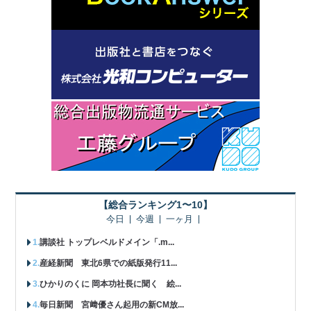
【総合ランキング1〜10】
今日
今週
一ヶ月
講談社 トップレベルドメイン「.m...
産経新聞 東北6県での紙版発行11...
ひかりのくに 岡本功社長に聞く 絵...
毎日新聞 宮﨑優さん起用の新CM放...