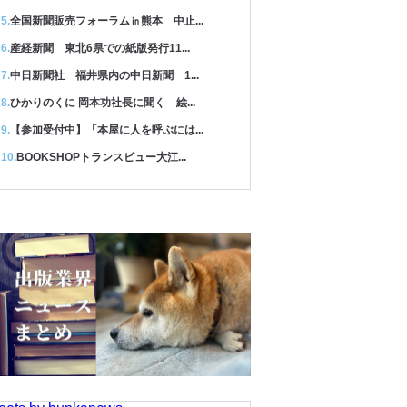
全国新聞販売フォーラム㏌熊本 中止...
産経新聞 東北6県での紙版発行11...
中日新聞社 福井県内の中日新聞 1...
ひかりのくに 岡本功社長に聞く 絵...
【参加受付中】「本屋に人を呼ぶには...
BOOKSHOPトランスビュー大江...