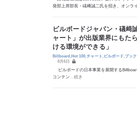
発部上席部長・礒﨑誠二氏を招き、オンラ
ビルボードジャパン・礒﨑
ャート」が出版業界にもた
ける環境ができる」
Billboard
,
Hot 100
,
チャート
,
ビルボード
,
ブック
8月6日
ビルボードの日本事業を展開するBillboar
コンテン
…続き