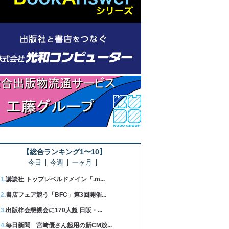
【総合ランキング1〜10】
今日
今週
一ヶ月
講談社 トップレベルドメイン「.m...
書店フェア競う「BFC」第3回開催...
出版梓会懇親会に170人超 日販・...
毎日新聞 宮﨑優さん起用の新CM放...