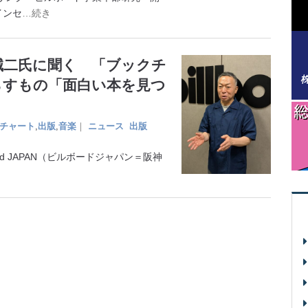
インセ
…続き
誠二氏に聞く 「ブックチ
らすもの「面白い本を見つ
チャート
,
出版
,
音楽
｜
ニュース
出版
d JAPAN（ビルボードジャパン＝阪神