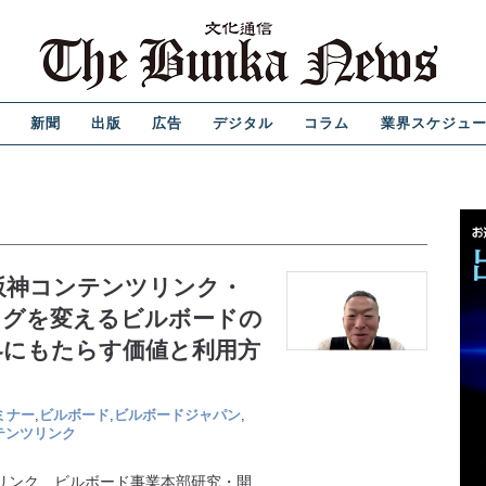
新聞
出版
広告
デジタル
コラム
業界スケジュ
 阪神コンテンツリンク・
ングを変えるビルボードの
界にもたらす価値と利用方
ミナー
,
ビルボード
,
ビルボードジャパン
,
テンツリンク
リンク ビルボード事業本部研究・開