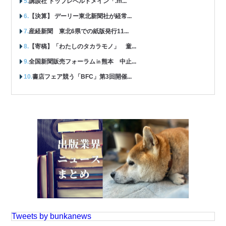
講談社 トップレベルドメイン「.m...
【決算】 デーリー東北新聞社が経常...
産経新聞 東北6県での紙版発行11...
【寄稿】「わたしのタカラモノ」 童...
全国新聞販売フォーラム㏌熊本 中止...
書店フェア競う「BFC」第3回開催...
Tweets by bunkanews