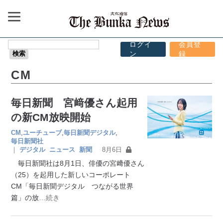
ログイ
会員登
ン
録
CM
毎日新聞 宮﨑優さん起用
の新CM放映開始
CM
,
ユーチューブ
,
毎日新聞デジタル
,
毎日新聞社
｜
デジタル
ニュース
新聞
8月6日
毎日新聞社は8月1日、俳優の宮﨑優さん
（25）を起用した新しいコーポレート
CM「毎日新聞デジタル つながる世界
篇」の放
…続き