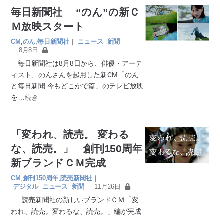
毎日新聞社 “のん”の新Ｃ
Ｍ放映スタート
CM
,
のん
,
毎日新聞社
｜
ニュース
新聞
8月8日
毎日新聞社は8月8日から、俳優・アーテ
ィスト、のんさんを起用した新CM「のん
と毎日新聞 今もどこかで篇」のテレビ放映
を
…続き
「変われ、読売。 変わる
な、読売。」 創刊150周年
新ブランドＣＭ完成
CM
,
創刊150周年
,
読売新聞社
｜
デジタル
ニュース
新聞
11月26日
読売新聞社の新しいブランドＣＭ「変
われ、読売。変わるな、読売。」編が完成