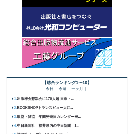
【総合ランキング1〜10】
今日
今週
一ヶ月
出版梓会懇親会に170人超 日販・...
BOOKSHOPトランスビュー大江...
取協・雑協 年間発売日カレンダー発...
中日新聞社 福井県内の中日新聞 1...