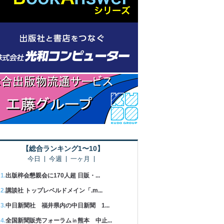
【総合ランキング1〜10】
今日
今週
一ヶ月
出版梓会懇親会に170人超 日販・...
講談社 トップレベルドメイン「.m...
中日新聞社 福井県内の中日新聞 1...
全国新聞販売フォーラム㏌熊本 中止...