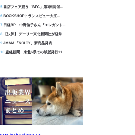
書店フェア競う「BFC」第3回開催...
BOOKSHOPトランスビュー大江...
日経BP 中野信子さん『エレガント...
【決算】 デーリー東北新聞社が経常...
JMAM 「NOLTY」新商品発表...
産経新聞 東北6県での紙版発行11...