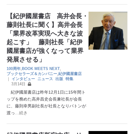
【紀伊國屋書店 高井会長・
藤則社長に聞く】高井会長
「業界改革実現へ大きな波
起こす」 藤則社長「紀伊
國屋書店が強くなって業界
発展させる」
100周年
,
BOOK MEETS NEXT
,
ブックセラーズ＆カンパニー
,
紀伊國屋書店
｜
インタビュー
ニュース
出版
特集
3月14日
紀伊國屋書店は昨年12月1日に15年間ト
ップを務めた高井昌史会長兼社長が会長
に、藤則幸男副社長が社長となりバトンが
渡っ
…続き