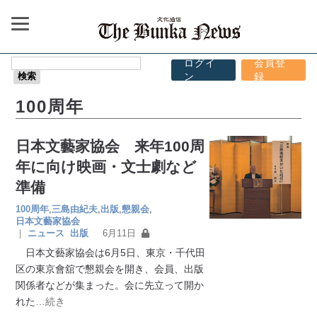
ログイ
会員登
ン
録
100周年
日本文藝家協会 来年100周
年に向け映画・文士劇など
準備
100周年
,
三島由紀夫
,
出版
,
懇親会
,
日本文藝家協会
｜
ニュース
出版
6月11日
日本文藝家協会は6月5日、東京・千代田
区の東京會舘で懇親会を開き、会員、出版
関係者などが集まった。会に先立って開か
れた
…続き