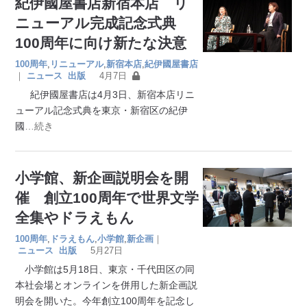
紀伊國屋書店新宿本店 リ
ニューアル完成記念式典
100周年に向け新たな決意
100周年
,
リニューアル
,
新宿本店
,
紀伊國屋書店
｜
ニュース
出版
4月7日
紀伊國屋書店は4月3日、新宿本店リニ
ューアル記念式典を東京・新宿区の紀伊
國
…続き
小学館、新企画説明会を開
催 創立100周年で世界文学
全集やドラえもん
100周年
,
ドラえもん
,
小学館
,
新企画
｜
ニュース
出版
5月27日
小学館は5月18日、東京・千代田区の同
本社会場とオンラインを併用した新企画説
明会を開いた。今年創立100周年を記念し