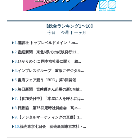
【総合ランキング1〜10】
今日
今週
一ヶ月
講談社 トップレベルドメイン「.m...
産経新聞 東北6県での紙版発行11...
ひかりのくに 岡本功社長に聞く 絵...
インプレスグループ 重版にデジタル...
書店フェア競う「BFC」第3回開催...
毎日新聞 宮﨑優さん起用の新CM放...
【参加受付中】「本屋に人を呼ぶには...
日販協 第75回定時社員総会 髙木...
【デジタルマーケティングの真価】1...
読売東京七日会 読売新聞東京本社・...