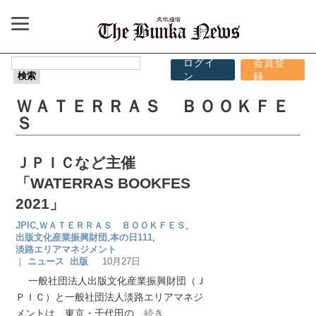
ログイ
会員登
ン
録
ＷＡＴＥＲＲＡＳ ＢＯＯＫＦＥ
Ｓ
ＪＰＩＣなど主催
「WATERRAS BOOKFES
2021」
JPIC
,
ＷＡＴＥＲＲＡＳ ＢＯＯＫＦＥＳ
,
出版文化産業振興財団
,
本の日111
,
淡路エリアマネジメント
｜
ニュース
出版
10月27日
一般社団法人出版文化産業振興財団（Ｊ
ＰＩＣ）と一般社団法人淡路エリアマネジ
メントは、東京・千代田の
…続き