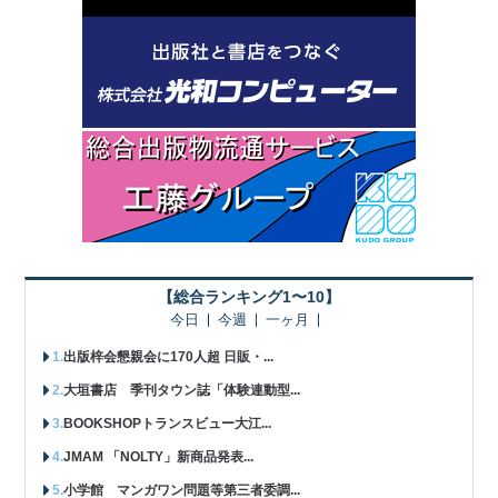
【総合ランキング1〜10】
今日
今週
一ヶ月
出版梓会懇親会に170人超 日販・...
大垣書店 季刊タウン誌「体験連動型...
BOOKSHOPトランスビュー大江...
JMAM 「NOLTY」新商品発表...
小学館 マンガワン問題等第三者委調...