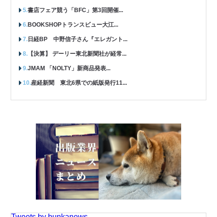
書店フェア競う「BFC」第3回開催...
BOOKSHOPトランスビュー大江...
日経BP 中野信子さん『エレガント...
【決算】 デーリー東北新聞社が経常...
JMAM 「NOLTY」新商品発表...
産経新聞 東北6県での紙版発行11...
Tweets by bunkanews