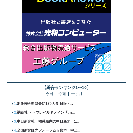
【総合ランキング1〜10】
今日
今週
一ヶ月
出版梓会懇親会に170人超 日販・...
講談社 トップレベルドメイン「.m...
中日新聞社 福井県内の中日新聞 1...
全国新聞販売フォーラム㏌熊本 中止...