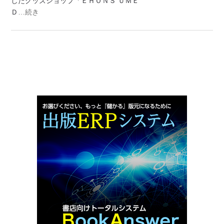
したグッズショップ「ＥＨＯＮＳ ＵＭＥ
Ｄ
…続き