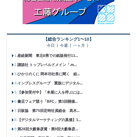
【総合ランキング1〜10】
今日
今週
一ヶ月
産経新聞 東北6県での紙版発行11...
講談社 トップレベルドメイン「.m...
ひかりのくに 岡本功社長に聞く 絵...
インプレスグループ 重版にデジタル...
【参加受付中】「本屋に人を呼ぶには...
書店フェア競う「BFC」第3回開催...
日販協 第75回定時社員総会 髙木...
【デジタルマーケティングの真価】1...
第28回大藪春彦賞・第9回大藪春彦...