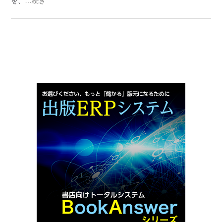
を、
…続き