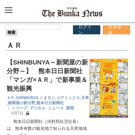
ログイ
会員登
ン
録
ＡＲ
【SHINBUNYA～新聞屋の新
分野～】 熊本日日新聞社
「マンガ×ＡＲ」で新事業＆
観光振興
ＡＲ
,
SHINBUNYA
,
くまモン
,
コアミックス
,
天草
,
新聞屋の新分野
,
熊本日日新聞社
｜
シリーズ
デジタル
ニュース
新聞
6月7日
熊本日日新聞社（河村邦比児社長）
は、熊本有数の観光地で知られる天草地域