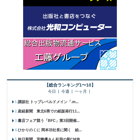
【総合ランキング1〜10】
今日
今週
一ヶ月
講談社 トップレベルドメイン「.m...
産経新聞 東北6県での紙版発行11...
書店フェア競う「BFC」第3回開催...
ひかりのくに 岡本功社長に聞く 絵...
毎日新聞 宮﨑優さん起用の新CM放...