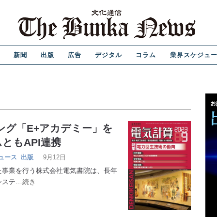
新聞
出版
広告
デジタル
コラム
業界スケジュ
ング「E+アカデミー」を
ともAPI連携
ュース
出版
9月12日
事業を行う株式会社電気書院は、長年
システ
…続き