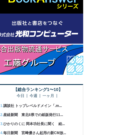
【総合ランキング1〜10】
今日
今週
一ヶ月
講談社 トップレベルドメイン「.m...
産経新聞 東北6県での紙版発行11...
ひかりのくに 岡本功社長に聞く 絵...
毎日新聞 宮﨑優さん起用の新CM放...