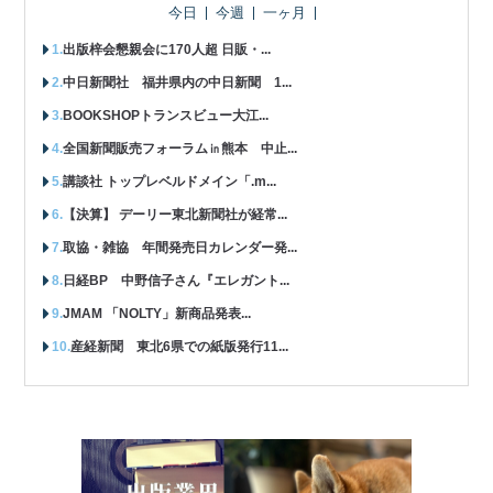
今日
今週
一ヶ月
出版梓会懇親会に170人超 日販・...
中日新聞社 福井県内の中日新聞 1...
BOOKSHOPトランスビュー大江...
全国新聞販売フォーラム㏌熊本 中止...
講談社 トップレベルドメイン「.m...
【決算】 デーリー東北新聞社が経常...
取協・雑協 年間発売日カレンダー発...
日経BP 中野信子さん『エレガント...
JMAM 「NOLTY」新商品発表...
産経新聞 東北6県での紙版発行11...