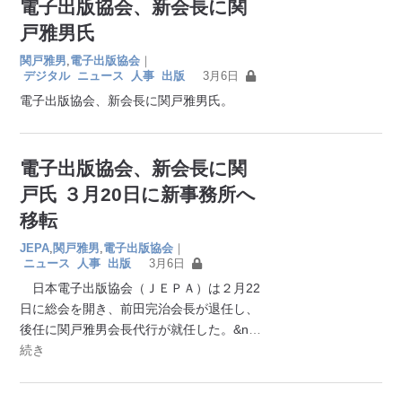
電子出版協会、新会長に関
戸雅男氏
関戸雅男
,
電子出版協会
｜
デジタル
ニュース
人事
出版
3月6日
電子出版協会、新会長に関戸雅男氏。
電子出版協会、新会長に関
戸氏 ３月20日に新事務所へ
移転
JEPA
,
関戸雅男
,
電子出版協会
｜
ニュース
人事
出版
3月6日
日本電子出版協会（ＪＥＰＡ）は２月22
日に総会を開き、前田完治会長が退任し、
後任に関戸雅男会長代行が就任した。&n
…
続き