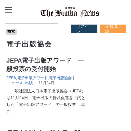
ログイ
会員登
ン
録
電子出版協会
JEPA電子出版アワード 一
般投票の受付開始
JEPA
,
電子出版アワード
,
電子出版協会
｜
ニュース
出版
11月24日
一般社団法人日本電子出版協会（JEPA）
は11月24日、電子出版の普及促進を目的と
した「電子出版アワード」の一般投票
…続
き