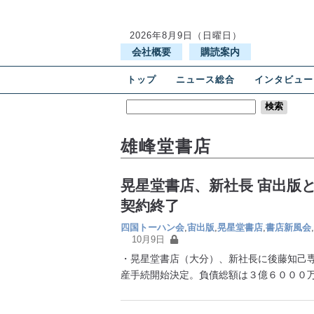
2026年8月9日（日曜日）
会社概要
購読案内
トップ
ニュース総合
インタビュー
雄峰堂書店
晃星堂書店、新社長 宙出版
契約終了
四国トーハン会
,
宙出版
,
晃星堂書店
,
書店新風会
,
10月9日
・晃星堂書店（大分）、新社長に後藤知己
産手続開始決定。負債総額は３億６０００