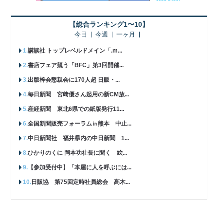
【総合ランキング1〜10】
今日
今週
一ヶ月
講談社 トップレベルドメイン「.m...
書店フェア競う「BFC」第3回開催...
出版梓会懇親会に170人超 日販・...
毎日新聞 宮﨑優さん起用の新CM放...
産経新聞 東北6県での紙版発行11...
全国新聞販売フォーラム㏌熊本 中止...
中日新聞社 福井県内の中日新聞 1...
ひかりのくに 岡本功社長に聞く 絵...
【参加受付中】「本屋に人を呼ぶには...
日販協 第75回定時社員総会 髙木...