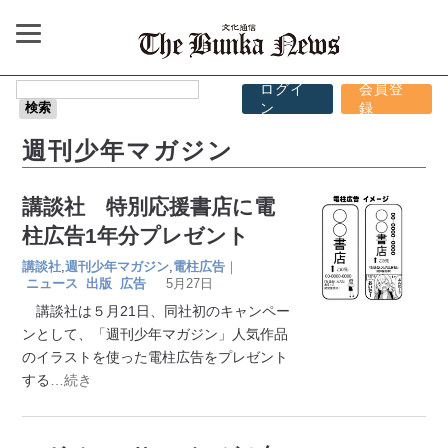
ログイ
会員登
ン
録
週刊少年マガジン
講談社 特別応援書店に電
柱広告1年分プレゼント
講談社
,
週刊少年マガジン
,
電柱広告
｜
ニュース
出版
広告
5月27日
講談社は５月21日、同社初のキャンペー
ンとして、「週刊少年マガジン」人気作品
のイラストを使った電柱広告をプレゼント
する
…続き