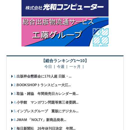
【総合ランキング1〜10】
今日
今週
一ヶ月
出版梓会懇親会に170人超 日販・...
BOOKSHOPトランスビュー大江...
取協・雑協 年間発売日カレンダー発...
小学館 マンガワン問題等第三者委調...
インプレスグループ 重版にデジタル...
JMAM 「NOLTY」新商品発表...
毎日新聞社 26年休刊日決定 年間...