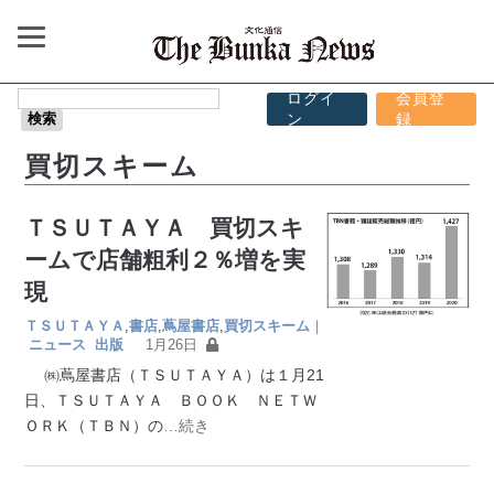
ログイ
会員登
ン
録
買切スキーム
ＴＳＵＴＡＹＡ 買切スキ
ームで店舗粗利２％増を実
現
ＴＳＵＴＡＹＡ
,
書店
,
蔦屋書店
,
買切スキーム
｜
ニュース
出版
1月26日
㈱蔦屋書店（ＴＳＵＴＡＹＡ）は１月21
日、ＴＳＵＴＡＹＡ ＢＯＯＫ ＮＥＴＷ
ＯＲＫ（ＴＢＮ）の
…続き