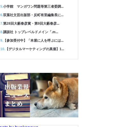
小学館 マンガワン問題等第三者委調...
双葉社文芸出版部・反町有里編集長に...
第28回大藪春彦賞・第9回大藪春彦...
講談社 トップレベルドメイン「.m...
【参加受付中】「本屋に人を呼ぶには...
【デジタルマーケティングの真価】1...