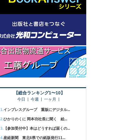
【総合ランキング1〜10】
今日
今週
一ヶ月
インプレスグループ 重版にデジタル...
ひかりのくに 岡本功社長に聞く 絵...
【参加受付中】本はどうすれば届くの...
産経新聞 東北6県での紙版発行11...