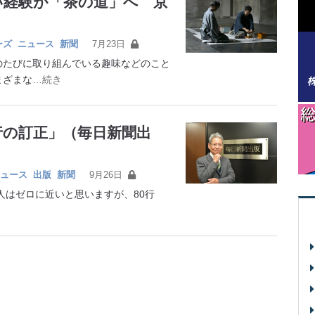
い経験が「茶の道」へ 京
ーズ
ニュース
新聞
7月23日
たびに取り組んでいる趣味などのこと
まざまな
…続き
行の訂正」（毎日新聞出
ュース
出版
新聞
9月26日
はゼロに近いと思いますが、80行