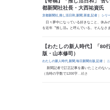
【寄稿】「推し活日和」 苦
都新聞社社長・大西祐資氏
京都新聞社
,
推し活日和
,
新聞
,
茶道
,
記者
｜
シリ
日々夢中になっている好きなこと、休みの
を近年〝推し活〟と呼んでいる。そんなさ
【わたしの新人時代】「80
版・山本修司）
わたしの新人時代
,
新聞
,
毎日新聞出版
,
記者
｜
ニ
新聞記者で訂正記事を書いたことのない人
（当時の字数で1200字
…続き