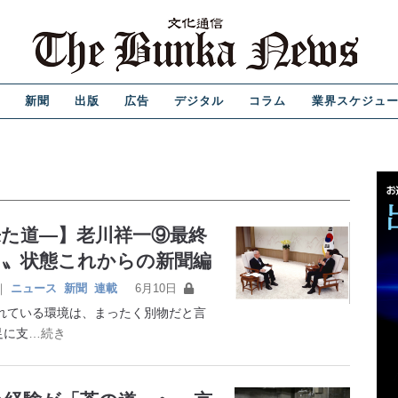
新聞
出版
広告
デジタル
コラム
業界スケジュ
た道―】老川祥一⑨最終
ち〟状態これからの新聞編
｜
ニュース
新聞
連載
6月10日
れている環境は、まったく別物だと言
足に支
…続き