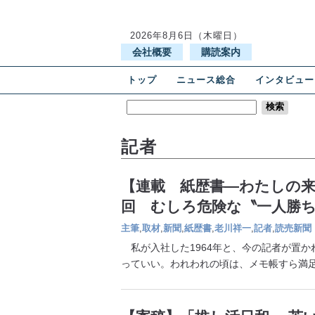
2026年8月6日（木曜日）
会社概要
購読案内
トップ
ニュース総合
インタビュー
記者
【連載 紙歴書―わたしの来
回 むしろ危険な〝一人勝
主筆
,
取材
,
新聞
,
紙歴書
,
老川祥一
,
記者
,
読売新聞
私が入社した1964年と、今の記者が置か
っていい。われわれの頃は、メモ帳すら満