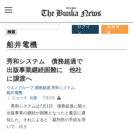
ログイ
会員登
ン
録
船井電機
秀和システム 債務超過で
出版事業継続困難に 他社
に譲渡へ
ウエノグループ
,
債務超過
,
秀和システム
,
船井電機
｜
ニュース
出版
7月1日
秀和システムは7月1日、債務超過に陥り
出版事業の継続が困難となったと書店に通
知した。それによると「裁判所の手続を用
いて
…続き