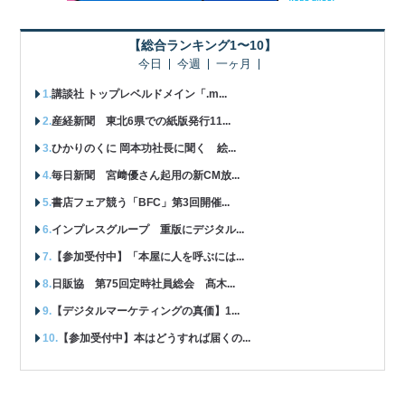
【総合ランキング1〜10】
今日
今週
一ヶ月
講談社 トップレベルドメイン「.m...
産経新聞 東北6県での紙版発行11...
ひかりのくに 岡本功社長に聞く 絵...
毎日新聞 宮﨑優さん起用の新CM放...
書店フェア競う「BFC」第3回開催...
インプレスグループ 重版にデジタル...
【参加受付中】「本屋に人を呼ぶには...
日販協 第75回定時社員総会 髙木...
【デジタルマーケティングの真価】1...
【参加受付中】本はどうすれば届くの...