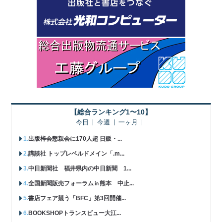
【総合ランキング1〜10】
今日
今週
一ヶ月
出版梓会懇親会に170人超 日販・...
講談社 トップレベルドメイン「.m...
中日新聞社 福井県内の中日新聞 1...
全国新聞販売フォーラム㏌熊本 中止...
書店フェア競う「BFC」第3回開催...
BOOKSHOPトランスビュー大江...