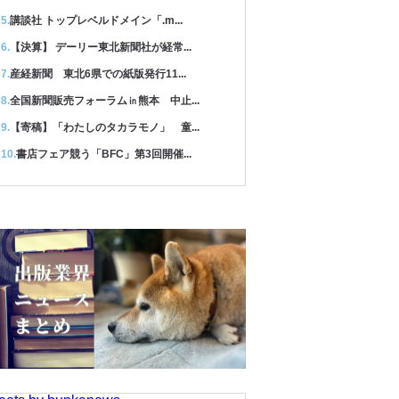
講談社 トップレベルドメイン「.m...
【決算】 デーリー東北新聞社が経常...
産経新聞 東北6県での紙版発行11...
全国新聞販売フォーラム㏌熊本 中止...
【寄稿】「わたしのタカラモノ」 童...
書店フェア競う「BFC」第3回開催...