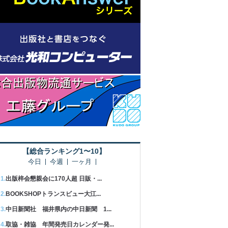
【総合ランキング1〜10】
今日
今週
一ヶ月
出版梓会懇親会に170人超 日販・...
BOOKSHOPトランスビュー大江...
中日新聞社 福井県内の中日新聞 1...
取協・雑協 年間発売日カレンダー発...