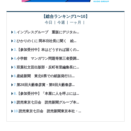
【総合ランキング1〜10】
今日
今週
一ヶ月
インプレスグループ 重版にデジタル...
ひかりのくに 岡本功社長に聞く 絵...
【参加受付中】本はどうすれば届くの...
小学館 マンガワン問題等第三者委調...
双葉社文芸出版部・反町有里編集長に...
産経新聞 東北6県での紙版発行11...
第28回大藪春彦賞・第9回大藪春彦...
【参加受付中】「本屋に人を呼ぶには...
読売東京七日会 読売新聞グループ本...
読売東京七日会 読売新聞東京本社・...