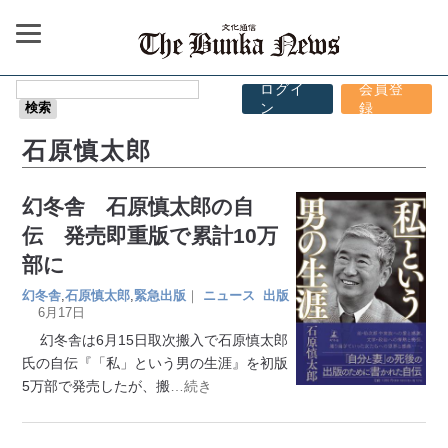
ログイ
会員登
ン
録
石原慎太郎
幻冬舎 石原慎太郎の自
伝 発売即重版で累計10万
部に
幻冬舎
,
石原慎太郎
,
緊急出版
｜
ニュース
出版
6月17日
幻冬舎は6月15日取次搬入で石原慎太郎
氏の自伝『「私」という男の生涯』を初版
5万部で発売したが、搬
…続き