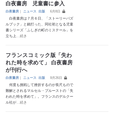
白夜書房 児童書に参入
白夜書房
｜
ニュース
出版
6月8日
白夜書房は７月６日、「ストーリーパズ
ルブック」と銘打った、同社初となる児童
書シリーズ「ふしぎの町のミステール」を
立ち上
…続き
フランスコミック版「失わ
れた時を求めて」 白夜書房
が刊行へ
白夜書房
｜
ニュース
出版
9月26日
何度も挑戦して挫折するのが長尺もので
難解とされるマルセル・プルーストの「失
われた時を求めて」。フランスのデルクー
ル社が
…続き