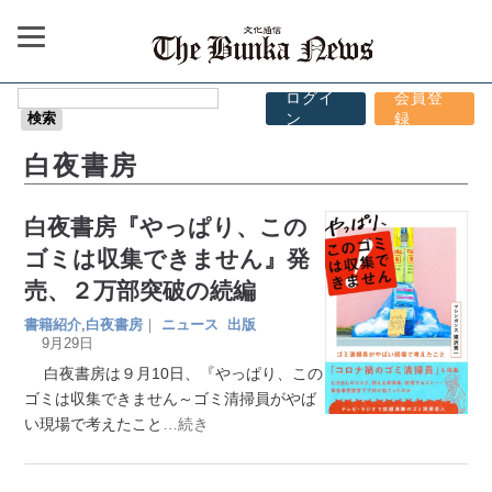
ログイ
会員登
ン
録
白夜書房
白夜書房『やっぱり、この
ゴミは収集できません』発
売、２万部突破の続編
書籍紹介
,
白夜書房
｜
ニュース
出版
9月29日
白夜書房は９月10日、『やっぱり、この
ゴミは収集できません～ゴミ清掃員がやば
い現場で考えたこと
…続き