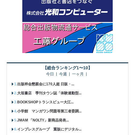
【総合ランキング1〜10】
今日
今週
一ヶ月
出版梓会懇親会に170人超 日販・...
大垣書店 季刊タウン誌「体験連動型...
BOOKSHOPトランスビュー大江...
小学館 マンガワン問題等第三者委調...
JMAM 「NOLTY」新商品発表...
インプレスグループ 重版にデジタル...