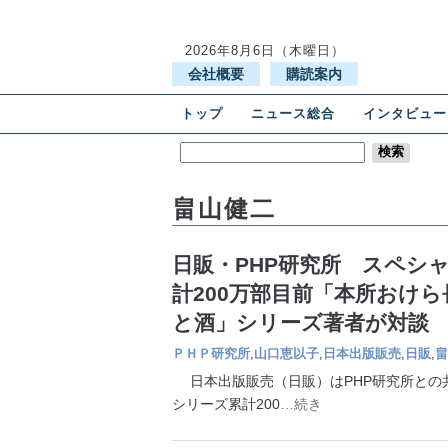
2026年8月6日（木曜日）
会社概要
購読案内
トップ
ニュース総合
インタビュー
畠山健二
日販・PHP研究所 スペシ
計200万部目前「本所おけら
と酒」シリーズ著者が対談
ＰＨＰ研究所
,
山口恵以子
,
日本出版販売
,
日販
,
畠
日本出版販売（日販）はPHP研究所との共
シリーズ累計200
…続き