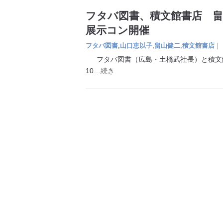
フタバ図書、積文館書店 畠
展示コン開催
フタバ図書
,
山口恵以子
,
畠山健二
,
積文館書店
｜
フタバ図書（広島・土橋武社長）と積文
10
…続き