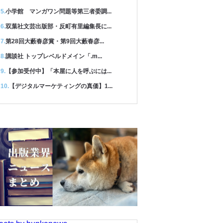
小学館 マンガワン問題等第三者委調...
双葉社文芸出版部・反町有里編集長に...
第28回大藪春彦賞・第9回大藪春彦...
講談社 トップレベルドメイン「.m...
【参加受付中】「本屋に人を呼ぶには...
【デジタルマーケティングの真価】1...