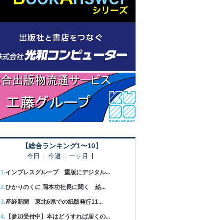
【総合ランキング1〜10】
今日
今週
一ヶ月
インプレスグループ 重版にデジタル...
ひかりのくに 岡本功社長に聞く 絵...
産経新聞 東北6県での紙版発行11...
【参加受付中】本はどうすれば届くの...