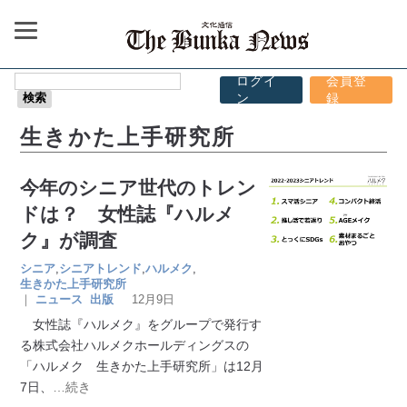
ログイ
会員登
ン
録
生きかた上手研究所
今年のシニア世代のトレン
ドは？ 女性誌『ハルメ
ク』が調査
シニア
,
シニアトレンド
,
ハルメク
,
生きかた上手研究所
｜
ニュース
出版
12月9日
女性誌『ハルメク』をグループで発行す
る株式会社ハルメクホールディングスの
「ハルメク 生きかた上手研究所」は12月
7日、
…続き