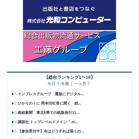
【総合ランキング1〜10】
今日
今週
一ヶ月
インプレスグループ 重版にデジタル...
ひかりのくに 岡本功社長に聞く 絵...
産経新聞 東北6県での紙版発行11...
講談社 トップレベルドメイン「.m...
【参加受付中】本はどうすれば届くの...