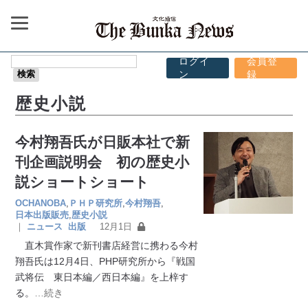
ログイ
会員登
ン
録
歴史小説
今村翔吾氏が日販本社で新
刊企画説明会 初の歴史小
説ショートショート
OCHANOBA
,
ＰＨＰ研究所
,
今村翔吾
,
日本出版販売
,
歴史小説
｜
ニュース
出版
12月1日
直木賞作家で新刊書店経営に携わる今村
翔吾氏は12月4日、PHP研究所から『戦国
武将伝 東日本編／西日本編』を上梓す
る。
…続き