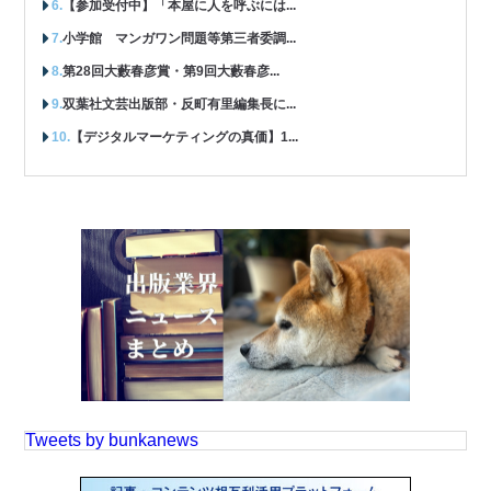
【参加受付中】「本屋に人を呼ぶには...
小学館 マンガワン問題等第三者委調...
第28回大藪春彦賞・第9回大藪春彦...
双葉社文芸出版部・反町有里編集長に...
【デジタルマーケティングの真価】1...
Tweets by bunkanews