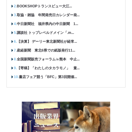
BOOKSHOPトランスビュー大江...
取協・雑協 年間発売日カレンダー発...
中日新聞社 福井県内の中日新聞 1...
講談社 トップレベルドメイン「.m...
【決算】 デーリー東北新聞社が経常...
産経新聞 東北6県での紙版発行11...
全国新聞販売フォーラム㏌熊本 中止...
【寄稿】「わたしのタカラモノ」 童...
書店フェア競う「BFC」第3回開催...