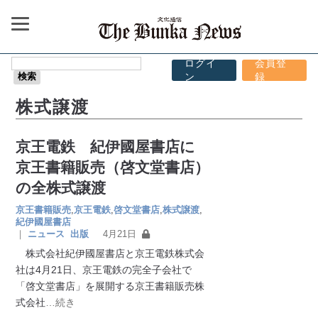
ログイ
会員登
ン
録
株式譲渡
京王電鉄 紀伊國屋書店に
京王書籍販売（啓文堂書店）
の全株式譲渡
京王書籍販売
,
京王電鉄
,
啓文堂書店
,
株式譲渡
,
紀伊國屋書店
｜
ニュース
出版
4月21日
株式会社紀伊國屋書店と京王電鉄株式会
社は4月21日、京王電鉄の完全子会社で
「啓文堂書店」を展開する京王書籍販売株
式会社
…続き