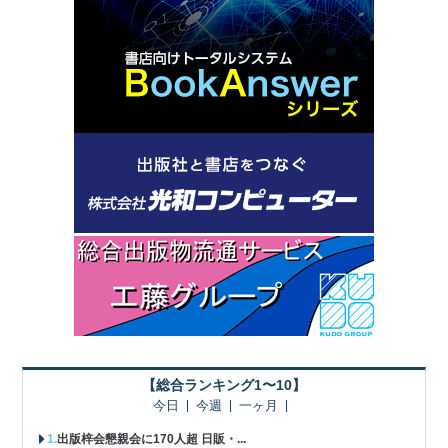
【総合ランキング1〜10】
今日
今週
一ヶ月
出版梓会懇親会に170人超 日販・...