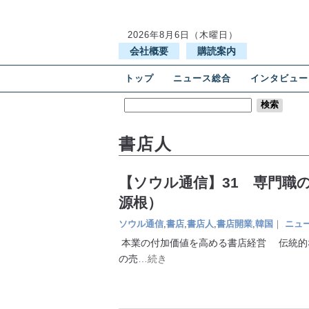
2026年8月6日（木曜日）
会社概要
購読案内
トップ
ニュース総合
インタビュー
書店人
【ソウル通信】31 専門職
源根）
ソウル通信
,
書店
,
書店人
,
書店開業
,
韓国
｜
ニュ
本業の付加価値を高める書店経営 伝統的
の売
…続き