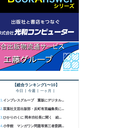
【総合ランキング1〜10】
今日
今週
一ヶ月
インプレスグループ 重版にデジタル...
双葉社文芸出版部・反町有里編集長に...
ひかりのくに 岡本功社長に聞く 絵...
小学館 マンガワン問題等第三者委調...