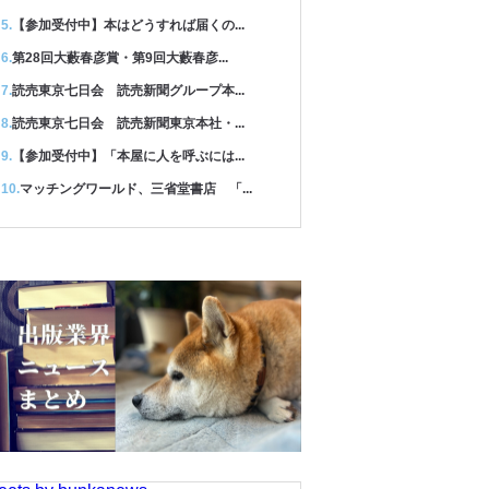
【参加受付中】本はどうすれば届くの...
第28回大藪春彦賞・第9回大藪春彦...
読売東京七日会 読売新聞グループ本...
読売東京七日会 読売新聞東京本社・...
【参加受付中】「本屋に人を呼ぶには...
マッチングワールド、三省堂書店 「...