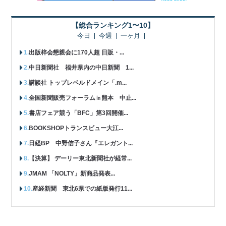
【総合ランキング1〜10】
今日
今週
一ヶ月
出版梓会懇親会に170人超 日販・...
中日新聞社 福井県内の中日新聞 1...
講談社 トップレベルドメイン「.m...
全国新聞販売フォーラム㏌熊本 中止...
書店フェア競う「BFC」第3回開催...
BOOKSHOPトランスビュー大江...
日経BP 中野信子さん『エレガント...
【決算】 デーリー東北新聞社が経常...
JMAM 「NOLTY」新商品発表...
産経新聞 東北6県での紙版発行11...