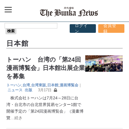
ログイ
会員登
ン
録
日本館
トーハン 台湾の「第24回
漫画博覧会」日本館出展企業
を募集
トーハン
,
台湾
,
台湾東販
,
日本館
,
漫画博覧会
｜
ニュース
出版
3月17日
株式会社トーハンは7月24～28日に台
湾・台北市の台北世界貿易センター1館で
開催予定の「第24回漫画博覧会」（漫畫博
覽
…続き