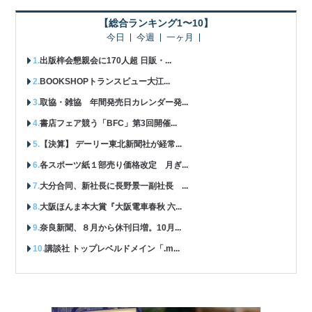
【総合ランキング1〜10】
今日
今週
一ヶ月
出版梓会懇親会に170人超 日販・...
BOOKSHOPトランスビュー大江...
取協・雑協 年間発売日カレンダー発...
書店フェア競う「BFC」第3回開催...
【決算】 デーリー東北新聞社が経常...
各スポーツ紙１部売り価格改定 月ぎ...
大分合同、新社長に長野景一副社長 ...
大阪ほんま本大賞『大阪電車春秋 六...
奈良新聞、８月から休刊日増。10月...
講談社 トップレベルドメイン「.m...