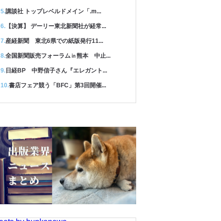
講談社 トップレベルドメイン「.m...
【決算】 デーリー東北新聞社が経常...
産経新聞 東北6県での紙版発行11...
全国新聞販売フォーラム㏌熊本 中止...
日経BP 中野信子さん『エレガント...
書店フェア競う「BFC」第3回開催...