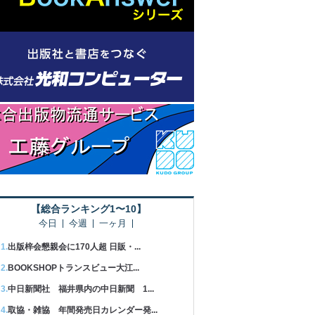
【総合ランキング1〜10】
今日
今週
一ヶ月
出版梓会懇親会に170人超 日販・...
BOOKSHOPトランスビュー大江...
中日新聞社 福井県内の中日新聞 1...
取協・雑協 年間発売日カレンダー発...