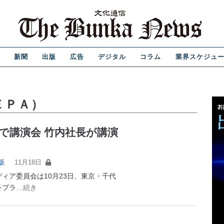
新聞
出版
広告
デジタル
コラム
業界スケジュ
ＥＰＡ）
で講演会 竹内社長が講演
版
11月18日
ア委員会は10月23日、東京・千代
をプラ
…続き