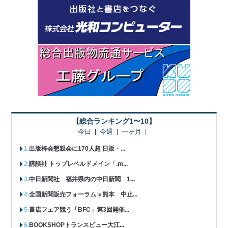
【総合ランキング1〜10】
今日
今週
一ヶ月
出版梓会懇親会に170人超 日販・...
講談社 トップレベルドメイン「.m...
中日新聞社 福井県内の中日新聞 1...
全国新聞販売フォーラム㏌熊本 中止...
書店フェア競う「BFC」第3回開催...
BOOKSHOPトランスビュー大江...