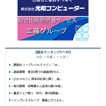
【総合ランキング1〜10】
今日
今週
一ヶ月
講談社 トップレベルドメイン「.m...
産経新聞 東北6県での紙版発行11...
ひかりのくに 岡本功社長に聞く 絵...
毎日新聞 宮﨑優さん起用の新CM放...
書店フェア競う「BFC」第3回開催...
インプレスグループ 重版にデジタル...