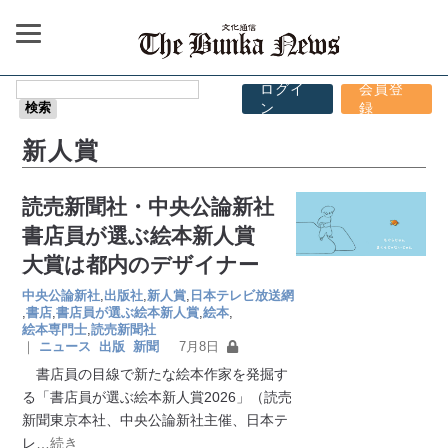
ログイ
会員登
ン
録
新人賞
読売新聞社・中央公論新社
書店員が選ぶ絵本新人賞
大賞は都内のデザイナー
中央公論新社
,
出版社
,
新人賞
,
日本テレビ放送網
,
書店
,
書店員が選ぶ絵本新人賞
,
絵本
,
絵本専門士
,
読売新聞社
｜
ニュース
出版
新聞
7月8日
書店員の目線で新たな絵本作家を発掘す
る「書店員が選ぶ絵本新人賞2026」（読売
新聞東京本社、中央公論新社主催、日本テ
レ
…続き