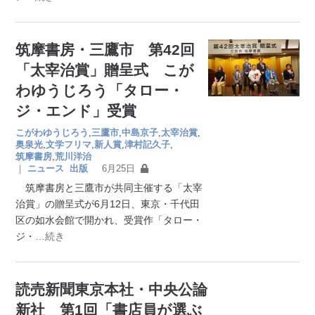
筑摩書房・三鷹市 第42回
「太宰治賞」贈呈式 こが
わゆうじろう「タロー・
ジ・エンド」受賞
こがわゆうじろう
,
三鷹市
,
中島京子
,
太宰治賞
,
奥泉光
,
文学フリマ
,
新人賞
,
津村記久子
,
筑摩書房
,
荒川洋治
｜
ニュース
出版
6月25日
筑摩書房と三鷹市が共同主催する「太宰
治賞」の贈呈式が6月12日、東京・千代田
区の如水会館で開かれ、受賞作「タロー・
ジ・
…続き
読売新聞東京本社・中央公論
新社 第1回「書店員が選ぶ