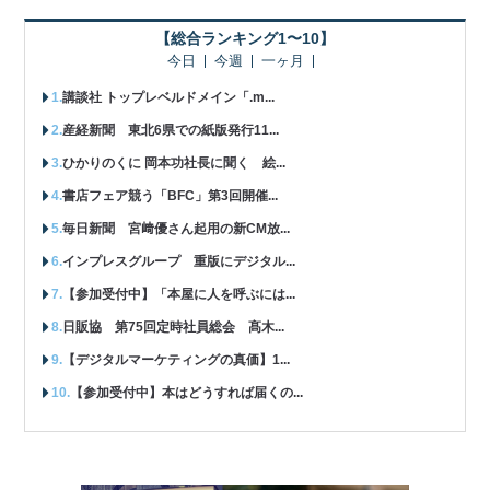
【総合ランキング1〜10】
今日
今週
一ヶ月
講談社 トップレベルドメイン「.m...
産経新聞 東北6県での紙版発行11...
ひかりのくに 岡本功社長に聞く 絵...
書店フェア競う「BFC」第3回開催...
毎日新聞 宮﨑優さん起用の新CM放...
インプレスグループ 重版にデジタル...
【参加受付中】「本屋に人を呼ぶには...
日販協 第75回定時社員総会 髙木...
【デジタルマーケティングの真価】1...
【参加受付中】本はどうすれば届くの...