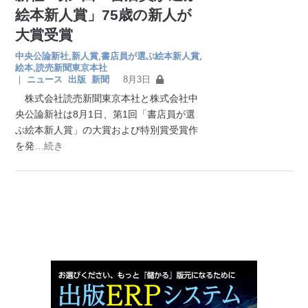
絵本新人賞」75歳の新人が
大賞受賞
中央公論新社
,
新人賞
,
書店員が選ぶ絵本新人賞
,
絵本
,
読売新聞東京本社
｜
ニュース
出版
新聞
8月3日
株式会社読売新聞東京本社と株式会社中
央公論新社は8月1日、第1回「書店員が選
ぶ絵本新人賞」の大賞および特別賞受賞作
を発
…続き