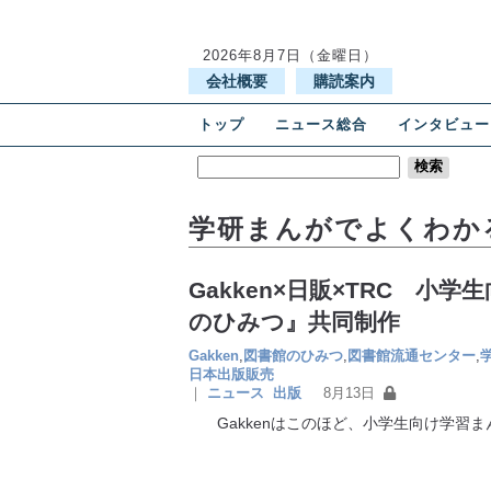
2026年8月7日（金曜日）
会社概要
購読案内
トップ
ニュース総合
インタビュー
学研まんがでよくわか
Gakken×日販×TRC 小
のひみつ』共同制作
Gakken
,
図書館のひみつ
,
図書館流通センター
,
日本出版販売
｜
ニュース
出版
8月13日
Gakkenはこのほど、小学生向け学習ま