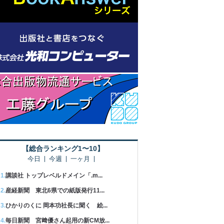
【総合ランキング1〜10】
今日
今週
一ヶ月
講談社 トップレベルドメイン「.m...
産経新聞 東北6県での紙版発行11...
ひかりのくに 岡本功社長に聞く 絵...
毎日新聞 宮﨑優さん起用の新CM放...