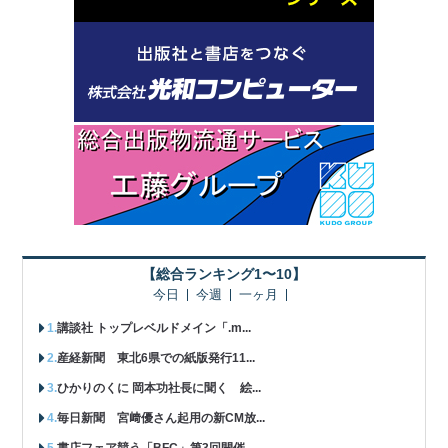
【総合ランキング1〜10】
今日
今週
一ヶ月
講談社 トップレベルドメイン「.m...
産経新聞 東北6県での紙版発行11...
ひかりのくに 岡本功社長に聞く 絵...
毎日新聞 宮﨑優さん起用の新CM放...
書店フェア競う「BFC」第3回開催...