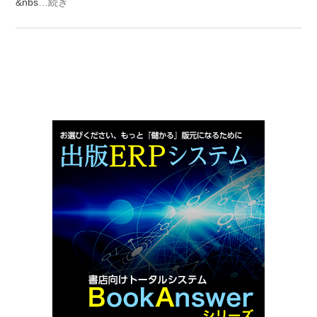
&nbs
…続き