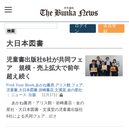
ログイ
会員登
ン
録
大日本図書
児童書出版社6社が共同フェ
ア 規模・売上拡大で前年
超え続く
Find Your Book
,
あかね書房
,
アリス館
,
フェア
,
児童書
,
大日本図書
,
岩崎書店
,
文溪堂
,
金の星社
｜
ニュース
出版
11月17日
あかね書房・アリス館・岩崎書店・金の
星社・大日本図書・文溪堂の児童書出版社
6社による共同フェア
…続き