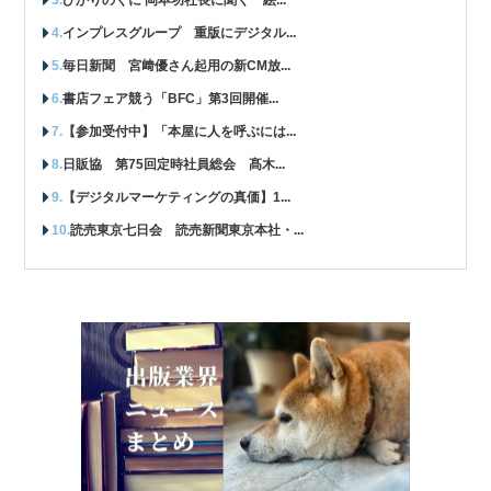
インプレスグループ 重版にデジタル...
毎日新聞 宮﨑優さん起用の新CM放...
書店フェア競う「BFC」第3回開催...
【参加受付中】「本屋に人を呼ぶには...
日販協 第75回定時社員総会 髙木...
【デジタルマーケティングの真価】1...
読売東京七日会 読売新聞東京本社・...