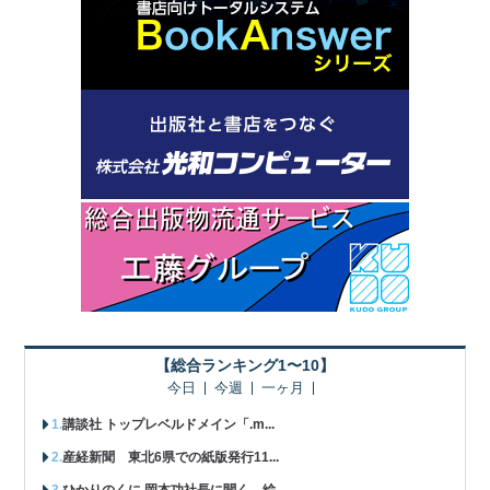
【総合ランキング1〜10】
今日
今週
一ヶ月
講談社 トップレベルドメイン「.m...
産経新聞 東北6県での紙版発行11...
ひかりのくに 岡本功社長に聞く 絵...