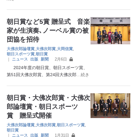
朝日賞など5賞 贈呈式 音楽
家が生演奏､ノーベル賞の被
団協を招待
大佛次郎論壇賞
,
大佛次郎賞
,
大岡信賞
,
朝日スポーツ賞
,
朝日賞
｜
ニュース
出版
新聞
2月6日
2024年度の朝日賞、朝日スポーツ賞、
第51回大佛次郎賞、第24回大佛次郎
…続き
朝日賞・大佛次郎賞・大佛次
郎論壇賞・朝日スポーツ
賞 贈呈式開催
大佛次郎論壇賞
,
大佛次郎賞
,
朝日スポーツ賞
,
朝日賞
｜
ニュース
出版
新聞
1月31日