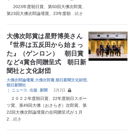
2023年度朝日賞、第50回大佛次郎賞、
第23回大佛次郎論壇賞、23年度朝
…続き
大佛次郎賞は星野博美さん
『世界は五反田から始まっ
た』（ゲンロン） 朝日賞
など4賞合同贈呈式 朝日新
聞社と文化財団
大佛次郎論壇賞
,
大佛次郎賞
,
朝日新聞文化財団
,
朝日新聞社
｜
ニュース
出版
新聞
2月2日
２０２２年度朝日賞、22年度朝日スポー
ツ賞、第49回大佛（おさらぎ）次郎賞、第
22回大佛次郎論壇賞の合同贈呈式が１月
2
…続き