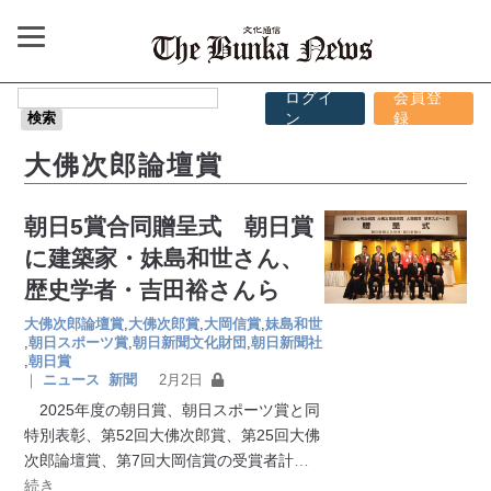
ログイ
会員登
ン
録
大佛次郎論壇賞
朝日5賞合同贈呈式 朝日賞
に建築家・妹島和世さん、
歴史学者・吉田裕さんら
大佛次郎論壇賞
,
大佛次郎賞
,
大岡信賞
,
妹島和世
,
朝日スポーツ賞
,
朝日新聞文化財団
,
朝日新聞社
,
朝日賞
｜
ニュース
新聞
2月2日
2025年度の朝日賞、朝日スポーツ賞と同
特別表彰、第52回大佛次郎賞、第25回大佛
次郎論壇賞、第7回大岡信賞の受賞者計
…
続き