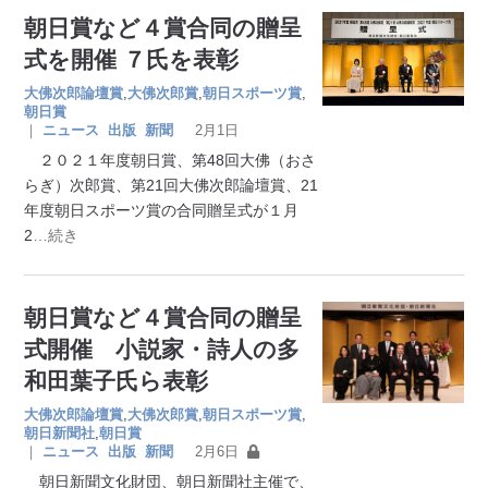
朝日賞など４賞合同の贈呈
式を開催 ７氏を表彰
大佛次郎論壇賞
,
大佛次郎賞
,
朝日スポーツ賞
,
朝日賞
｜
ニュース
出版
新聞
2月1日
２０２１年度朝日賞、第48回大佛（おさ
らぎ）次郎賞、第21回大佛次郎論壇賞、21
年度朝日スポーツ賞の合同贈呈式が１月
2
…続き
朝日賞など４賞合同の贈呈
式開催 小説家・詩人の多
和田葉子氏ら表彰
大佛次郎論壇賞
,
大佛次郎賞
,
朝日スポーツ賞
,
朝日新聞社
,
朝日賞
｜
ニュース
出版
新聞
2月6日
朝日新聞文化財団、朝日新聞社主催で、