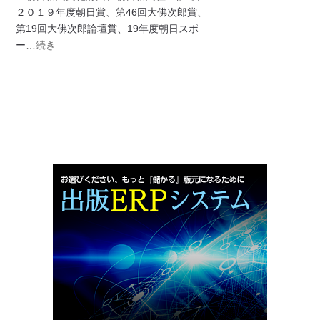
２０１９年度朝日賞、第46回大佛次郎賞、
第19回大佛次郎論壇賞、19年度朝日スポ
ー
…続き