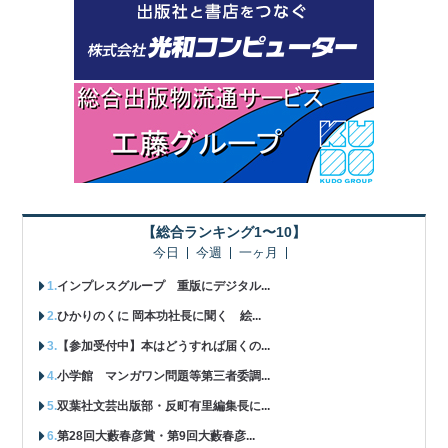
【総合ランキング1〜10】
今日
今週
一ヶ月
インプレスグループ 重版にデジタル...
ひかりのくに 岡本功社長に聞く 絵...
【参加受付中】本はどうすれば届くの...
小学館 マンガワン問題等第三者委調...
双葉社文芸出版部・反町有里編集長に...
第28回大藪春彦賞・第9回大藪春彦...