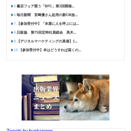
書店フェア競う「BFC」第3回開催...
毎日新聞 宮﨑優さん起用の新CM放...
【参加受付中】「本屋に人を呼ぶには...
日販協 第75回定時社員総会 髙木...
【デジタルマーケティングの真価】1...
【参加受付中】本はどうすれば届くの...
Tweets by bunkanews