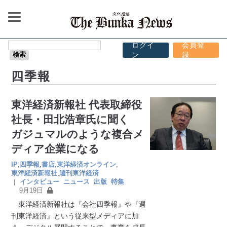
ログイ
会員登
ン
録
四季報
東洋経済新報社 代表取締役
社長・田北浩章氏に聞く
ガジュマルのような複合メ
ディア企業になる
IP
,
四季報
,
書店
,
東洋経済オンライン
,
東洋経済新報社
,
週刊東洋経済
｜
インタビュー
ニュース
出版
特集
9月19日
東洋経済新報社は『会社四季報』や『週
刊東洋経済』という従来型メディアに加