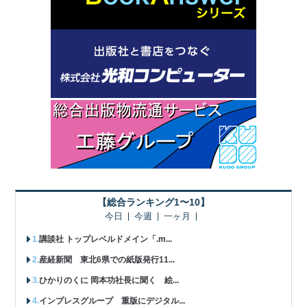
【総合ランキング1〜10】
今日
今週
一ヶ月
講談社 トップレベルドメイン「.m...
産経新聞 東北6県での紙版発行11...
ひかりのくに 岡本功社長に聞く 絵...
インプレスグループ 重版にデジタル...