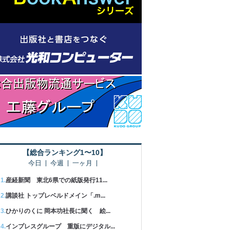
【総合ランキング1〜10】
今日
今週
一ヶ月
産経新聞 東北6県での紙版発行11...
講談社 トップレベルドメイン「.m...
ひかりのくに 岡本功社長に聞く 絵...
インプレスグループ 重版にデジタル...