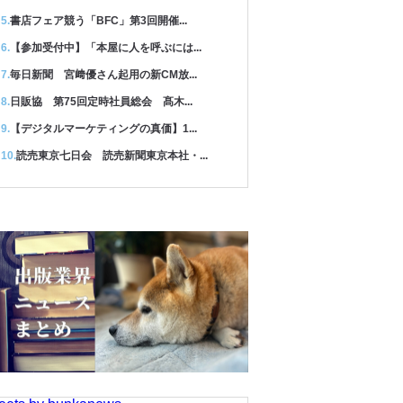
書店フェア競う「BFC」第3回開催...
【参加受付中】「本屋に人を呼ぶには...
毎日新聞 宮﨑優さん起用の新CM放...
日販協 第75回定時社員総会 髙木...
【デジタルマーケティングの真価】1...
読売東京七日会 読売新聞東京本社・...