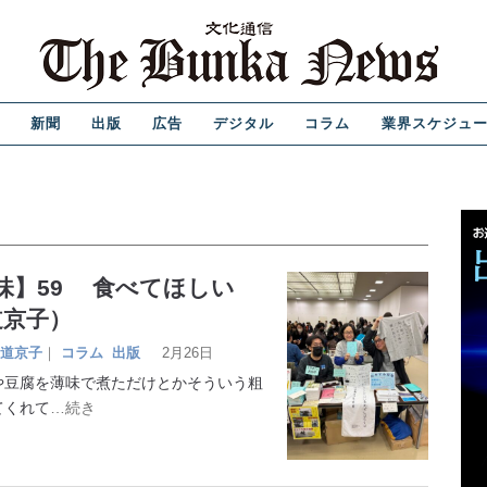
新聞
出版
広告
デジタル
コラム
業界スケジュ
味】59 食べてほしい
道京子）
道京子
｜
コラム
出版
2月26日
豆腐を薄味で煮ただけとかそういう粗
てくれて
…続き