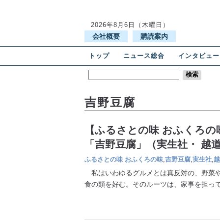
2026年8月6日（木曜日）
会社概要
購読案内
トップ
ニュース総合
インタビュー
吉野豆腐
【ふるさとの味 おふくろの
「吉野豆腐」（実生社・ 越
ふるさとの味 おふくろの味
,
吉野豆腐
,
実生社
,
越
私はいわゆるグルメとは真反対の、野菜や
食の類を好む。そのルーツは、家事を担っ