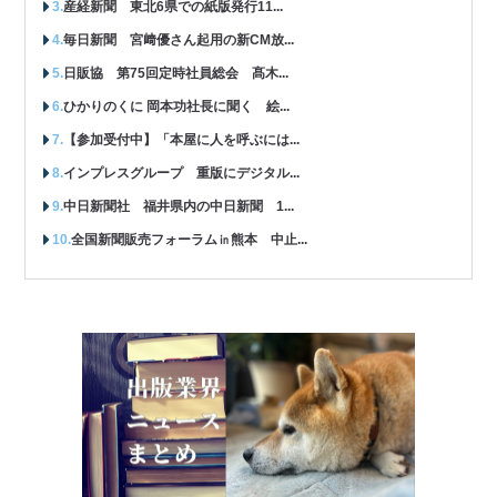
産経新聞 東北6県での紙版発行11...
毎日新聞 宮﨑優さん起用の新CM放...
日販協 第75回定時社員総会 髙木...
ひかりのくに 岡本功社長に聞く 絵...
【参加受付中】「本屋に人を呼ぶには...
インプレスグループ 重版にデジタル...
中日新聞社 福井県内の中日新聞 1...
全国新聞販売フォーラム㏌熊本 中止...