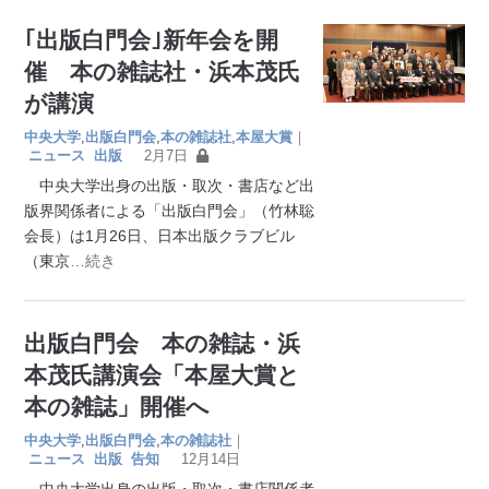
｢出版白門会｣新年会を開
催 本の雑誌社・浜本茂氏
が講演
中央大学
,
出版白門会
,
本の雑誌社
,
本屋大賞
｜
ニュース
出版
2月7日
中央大学出身の出版・取次・書店など出
版界関係者による「出版白門会」（竹林聡
会長）は1月26日、日本出版クラブビル
（東京
…続き
出版白門会 本の雑誌・浜
本茂氏講演会「本屋大賞と
本の雑誌」開催へ
中央大学
,
出版白門会
,
本の雑誌社
｜
ニュース
出版
告知
12月14日
中央大学出身の出版・取次・書店関係者