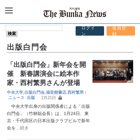
ログイ
会員登
ン
録
出版白門会
「出版白門会」新年会を開
催 新春講演会に絵本作
家・西村繁男さんが登場
中央大学
,
出版白門会
,
福音館書店
,
西村繁男
｜
ニュース
出版
2月21日
中央大学出身の出版関係者による「出版
白門会」（竹林聡会長）は、1月24日、東
京・千代田区の日本出版クラブビルで新年
会を
…続き