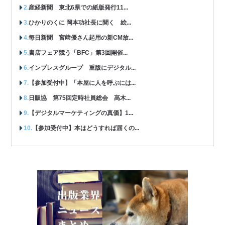
産経新聞 東北6県での紙版発行11...
ひかりのくに 岡本功社長に聞く 絵...
毎日新聞 宮﨑優さん起用の新CM放...
書店フェア競う「BFC」第3回開催...
インプレスグループ 重版にデジタル...
【参加受付中】「本屋に人を呼ぶには...
日販協 第75回定時社員総会 髙木...
【デジタルマーケティングの真価】1...
【参加受付中】本はどうすれば届くの...