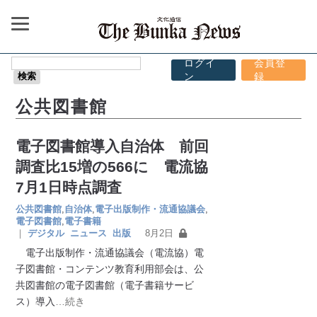
ログイ
会員登
ン
録
公共図書館
電子図書館導入自治体 前回
調査比15増の566に 電流協
7月1日時点調査
公共図書館
,
自治体
,
電子出版制作・流通協議会
,
電子図書館
,
電子書籍
｜
デジタル
ニュース
出版
8月2日
電子出版制作・流通協議会（電流協）電
子図書館・コンテンツ教育利用部会は、公
共図書館の電子図書館（電子書籍サービ
ス）導入
…続き