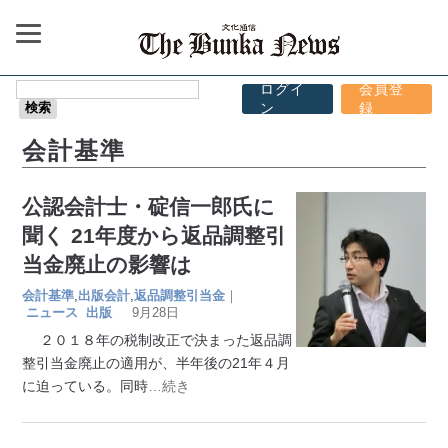
ログイ
会員登
ン
録
会計基準
公認会計士・碇信一郎氏に
聞く 21年度から返品調整引
当金廃止の影響は
会計基準
,
出版会計
,
返品調整引当金
｜
ニュース
出版
9月28日
２０１８年の税制改正で決まった返品調
整引当金廃止の適用が、半年後の21年４月
に迫っている。同時
…続き