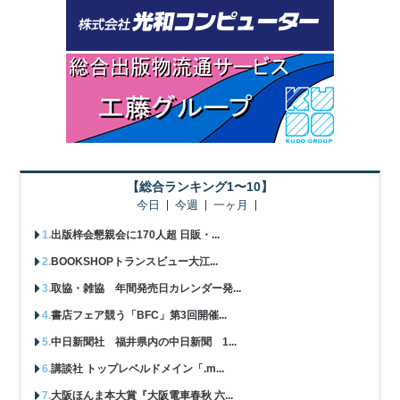
【総合ランキング1〜10】
今日
今週
一ヶ月
出版梓会懇親会に170人超 日販・...
BOOKSHOPトランスビュー大江...
取協・雑協 年間発売日カレンダー発...
書店フェア競う「BFC」第3回開催...
中日新聞社 福井県内の中日新聞 1...
講談社 トップレベルドメイン「.m...
大阪ほんま本大賞『大阪電車春秋 六...