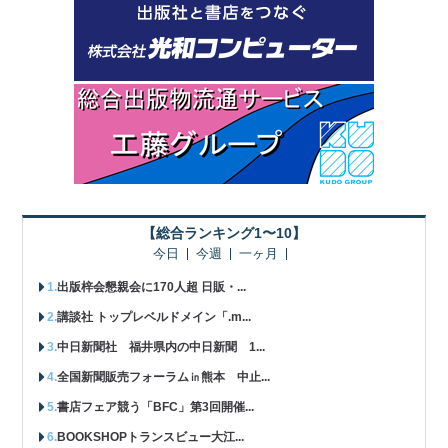
【総合ランキング1〜10】
今日
今週
一ヶ月
出版梓会懇親会に170人超 日販・...
講談社 トップレベルドメイン「.m...
中日新聞社 福井県内の中日新聞 1...
全国新聞販売フォーラム㏌熊本 中止...
書店フェア競う「BFC」第3回開催...
BOOKSHOPトランスビュー大江...