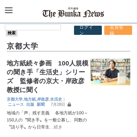
ログイ
会員登
ン
録
京都大学
地方紙続々参画 100人規模
の聞き手「生活史」シリー
ズ 監修者の京大・岸政彦
教授に聞く
京都大学
,
地方紙
,
岸政彦
,
生活史
｜
ニュース
出版
新聞
7月28日
地域の「声」残す意義 各地方紙が100～
150人の〝聞き手〟を一般公募し、同数の
〝語り手〟から日常生
…続き