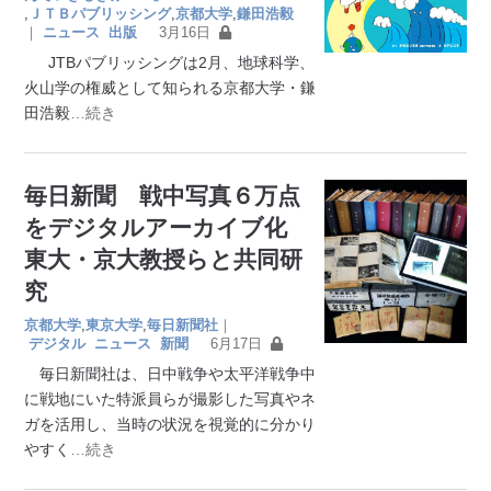
,
ＪＴＢパブリッシング
,
京都大学
,
鎌田浩毅
｜
ニュース
出版
3月16日
JTBパブリッシングは2月、地球科学、
火山学の権威として知られる京都大学・鎌
田浩毅
…続き
毎日新聞 戦中写真６万点
をデジタルアーカイブ化
東大・京大教授らと共同研
究
京都大学
,
東京大学
,
毎日新聞社
｜
デジタル
ニュース
新聞
6月17日
毎日新聞社は、日中戦争や太平洋戦争中
に戦地にいた特派員らが撮影した写真やネ
ガを活用し、当時の状況を視覚的に分かり
やすく
…続き