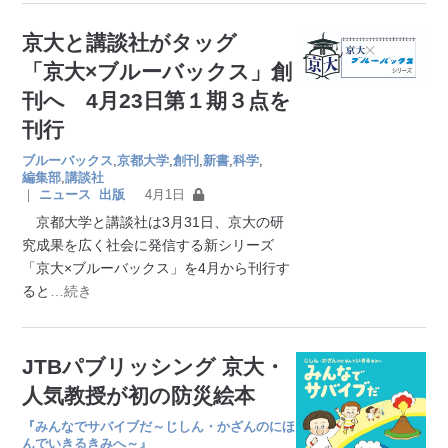
京大と講談社がタッグ
「京大×ブルーバックス」創
刊へ 4月23日第１期３点を
刊行
ブルーバックス
,
京都大学
,
創刊
,
新書
,
科学
,
編集部
,
講談社
｜
ニュース
出版
4月1日
京都大学と講談社は3月31日、京大の研
究成果を広く社会に発信する新シリーズ
「京大×ブルーバックス」を4月から刊行す
ると
…続き
JTBパブリッシング 京大・
人気教授が初の防災絵本
『みんなでサバイブだ～じしん・かざんのにほ
んでいきるきみへ～』